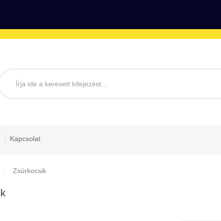
Kapcsolat
Zsúrkocsik
ik