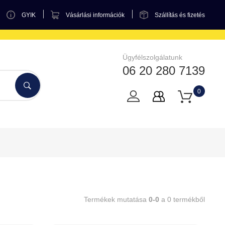
GYIK
Vásárlási információk
Szállítás és fizetés
Ügyfélszolgálatunk
06 20 280 7139
0
Termékek mutatása
0-0
a 0 termékből