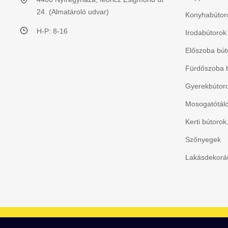
24. (Almatároló udvar)
Konyhabútoro
H-P: 8-16
Irodabútorok
Előszoba bút
Fürdőszoba 
Gyerekbútorok
Mosogatótálc
Kerti bútorok
Szőnyegek
Lakásdekorác