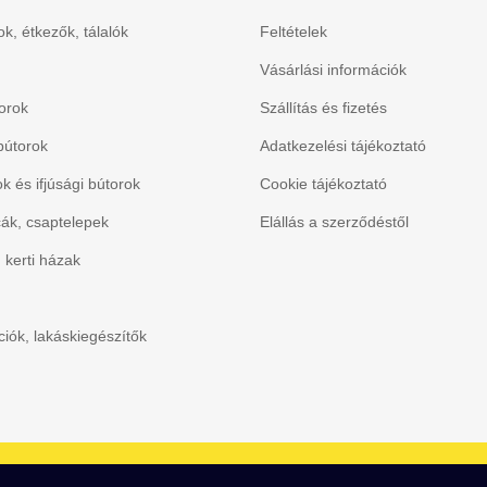
k, étkezők, tálalók
Feltételek
Vásárlási információk
orok
Szállítás és fizetés
bútorok
Adatkezelési tájékoztató
 és ifjúsági bútorok
Cookie tájékoztató
ák, csaptelepek
Elállás a szerződéstől
, kerti házak
iók, lakáskiegészítők