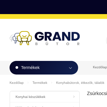
Termékek
Kezdőlap
Kezdőlap
Termékek
Konyhabútorok, étkezők, tálalók
Zsúrkocs
Konyhai készülékek