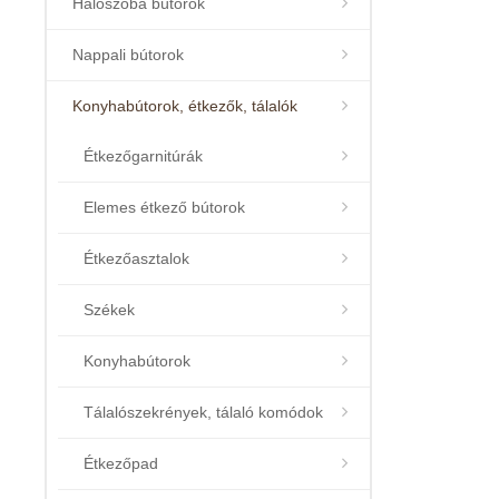
Hálószoba bútorok
Nappali bútorok
Konyhabútorok, étkezők, tálalók
Étkezőgarnitúrák
Elemes étkező bútorok
Étkezőasztalok
Székek
Konyhabútorok
Tálalószekrények, tálaló komódok
Étkezőpad