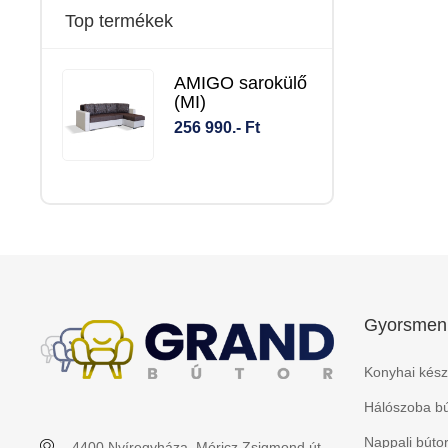
Top termékek
AMIGO sarokülő
(MI)
256 990.- Ft
Gyorsmen
Konyhai kész
Hálószoba bú
Nappali búto
4400 Nyíregyháza, Móricz Zsigmond út