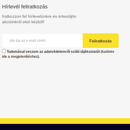
Hírlevél feliratkozás
Iratkozzon fel hírlevelünkre és értesüljön
akcióinkról első kézből!
Feliratkozás
Tudomásul veszem az adatvédelemről szóló tájékoztatót (
kattints
ide a megjelenítéshez
).