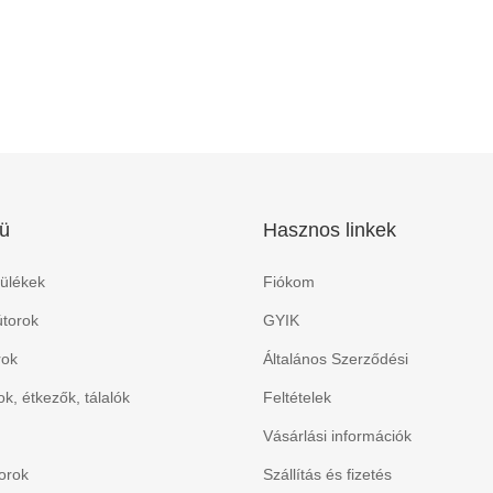
ü
Hasznos linkek
ülékek
Fiókom
torok
GYIK
rok
Általános Szerződési
k, étkezők, tálalók
Feltételek
Vásárlási információk
orok
Szállítás és fizetés