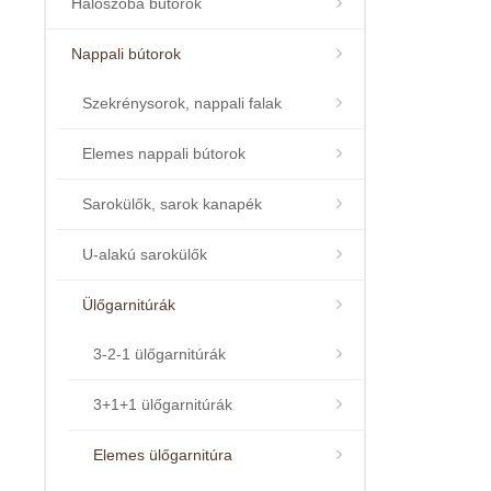
Hálószoba bútorok
Nappali bútorok
Szekrénysorok, nappali falak
Elemes nappali bútorok
Sarokülők, sarok kanapék
U-alakú sarokülők
Ülőgarnitúrák
3-2-1 ülőgarnitúrák
3+1+1 ülőgarnitúrák
Elemes ülőgarnitúra