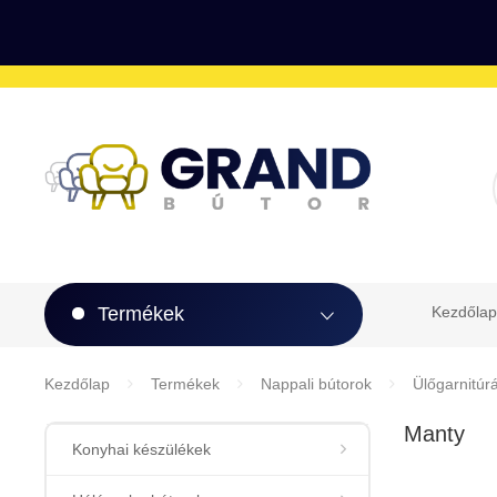
Termékek
Kezdőlap
Kezdőlap
Termékek
Nappali bútorok
Ülőgarnitúr
Manty
Konyhai készülékek