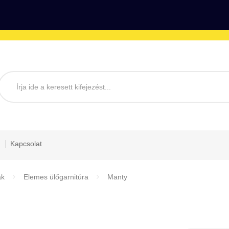
Kapcsolat
ák
Elemes ülőgarnitúra
Manty