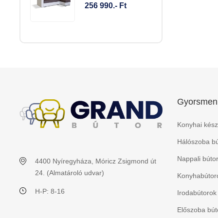
256 990.- Ft
Gyorsmen
Konyhai kész
Hálószoba bú
Nappali búto
4400 Nyíregyháza, Móricz Zsigmond út
24. (Almatároló udvar)
Konyhabútoro
H-P: 8-16
Irodabútorok
Előszoba bút