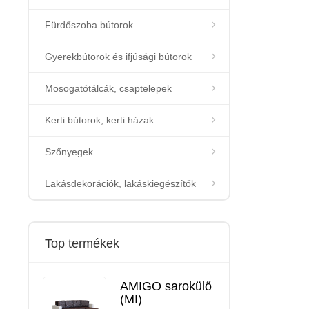
Fürdőszoba bútorok
Gyerekbútorok és ifjúsági bútorok
Mosogatótálcák, csaptelepek
Kerti bútorok, kerti házak
Szőnyegek
Lakásdekorációk, lakáskiegészítők
Top termékek
AMIGO sarokülő
(MI)