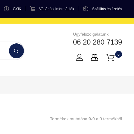
GYIK
Vásárlási információk
Szállítás és fizetés
Ügyfélszolgálatunk
06 20 280 7139
0
Termékek mutatása
0-0
a 0 termékből