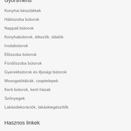
Gyorsmenü
Konyhai készülékek
Hálószoba bútorok
Nappali bútorok
Konyhabútorok, étkezők, tálalók
Irodabútorok
Előszoba bútorok
Fürdőszoba bútorok
Gyerekbútorok és ifjúsági bútorok
Mosogatótálcák, csaptelepek
Kerti bútorok, kerti házak
Szőnyegek
Lakásdekorációk, lakáskiegészítők
Hasznos linkek