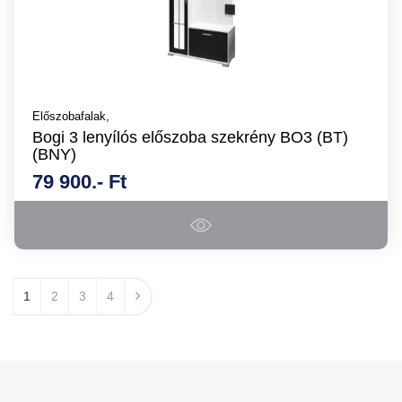
Előszobafalak,
Bogi 3 lenyílós előszoba szekrény BO3 (BT)
(BNY)
79 900.- Ft
1
2
3
4