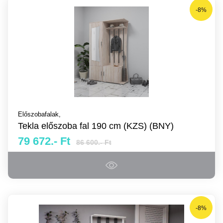
-8%
Előszobafalak,
Tekla előszoba fal 190 cm (KZS) (BNY)
79 672.- Ft
86 600.- Ft
-8%