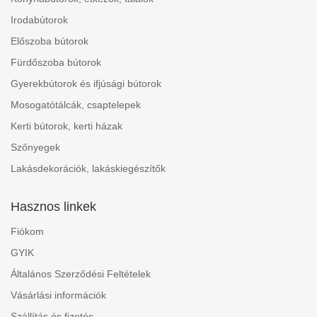
Irodabútorok
Előszoba bútorok
Fürdőszoba bútorok
Gyerekbútorok és ifjúsági bútorok
Mosogatótálcák, csaptelepek
Kerti bútorok, kerti házak
Szőnyegek
Lakásdekorációk, lakáskiegészítők
Hasznos linkek
Fiókom
GYIK
Általános Szerződési Feltételek
Vásárlási információk
Szállítás és fizetés