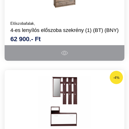
Előszobafalak,
4-es lenyílós előszoba szekrény (1) (BT) (BNY)
62 900.- Ft
-4%