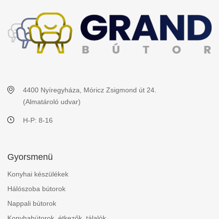
4400 Nyíregyháza, Móricz Zsigmond út 24.
(Almatároló udvar)
H-P: 8-16
Gyorsmenü
Konyhai készülékek
Hálószoba bútorok
Nappali bútorok
Konyhabútorok, étkezők, tálalók