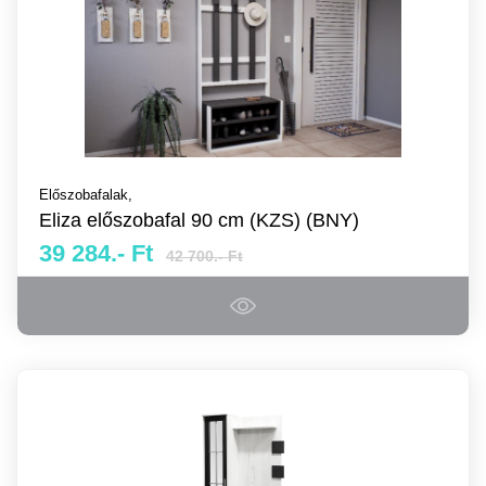
Előszobafalak,
Eliza előszobafal 90 cm (KZS) (BNY)
39 284.- Ft
42 700.- Ft