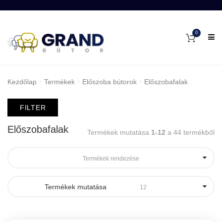
0
Kezdőlap
Termékek
Előszoba bútorok
Előszobafalak
FILTER
Előszobafalak
Termékek mutatása
1-12
a 44 termékből
Termékek rendezése
Termékek mutatása
12