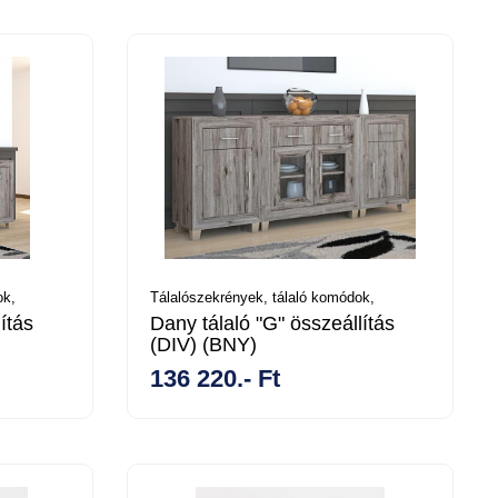
ok,
Tálalószekrények, tálaló komódok,
ítás
Dany tálaló "G" összeállítás
(DIV) (BNY)
136 220.- Ft