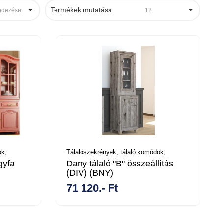
Termékek mutatása
ndezése
12
ok,
Tálalószekrények, tálaló komódok,
gyfa
Dany tálaló "B" összeállítás
(DIV) (BNY)
71 120.- Ft