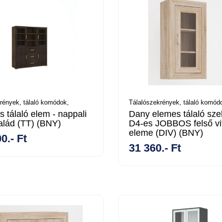
rények, tálaló komódok,
Tálalószekrények, tálaló komód
s tálaló elem - nappali
Dany elemes tálaló sze
alád (TT) (BNY)
D4-es JOBBOS felső vi
eleme (DIV) (BNY)
0.- Ft
31 360.- Ft