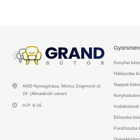
Gyorsmen
Konyhai kész
Hálószoba bú
Nappali búto
4400 Nyíregyháza, Móricz Zsigmond út
24. (Almatároló udvar)
Konyhabútoro
H-P: 8-16
Irodabútorok
Előszoba bút
Fürdőszoba 
Gyerekbútorok