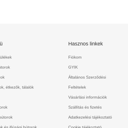
ü
Hasznos linkek
ülékek
Fiókom
torok
GYIK
rok
Általános Szerződési
k, étkezők, tálalók
Feltételek
Vásárlási információk
orok
Szállítás és fizetés
bútorok
Adatkezelési tájékoztató
 és ifjúsági bútorok
Cookie tájékoztató