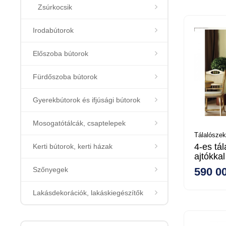
Zsúrkocsik
Irodabútorok
Előszoba bútorok
Fürdőszoba bútorok
Gyerekbútorok és ifjúsági bútorok
Mosogatótálcák, csaptelepek
Tálalószek
4-es tál
Kerti bútorok, kerti házak
ajtókka
Szőnyegek
590 00
Lakásdekorációk, lakáskiegészítők