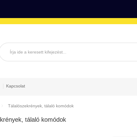
Kapcsolat
Tálalószekrények, tálaló komódok
krények, tálaló komódok