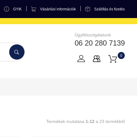
GYIK
Vásárlási információk
Szállítás és fizetés
Ügyfélszolgálatunk
06 20 280 7139
0
Termékek mutatása
1-12
a 23 termékből