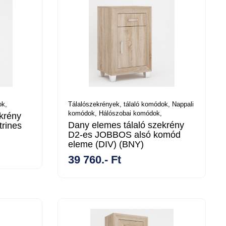
ok,
Tálalószekrények, tálaló komódok,
Nappali
komódok,
Hálószobai komódok,
krény
Dany elemes tálaló szekrény
trines
D2-es JOBBOS alsó komód
eleme (DIV) (BNY)
39 760.- Ft