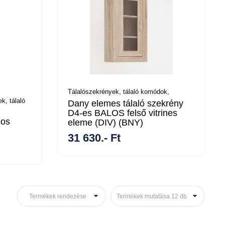
Tálalószekrények, tálaló komódok,
k, tálaló
Dany elemes tálaló szekrény
D4-es BALOS felső vitrines
cos
eleme (DIV) (BNY)
31 630.- Ft
Termékek rendezése
Termékek mutatása 12 db