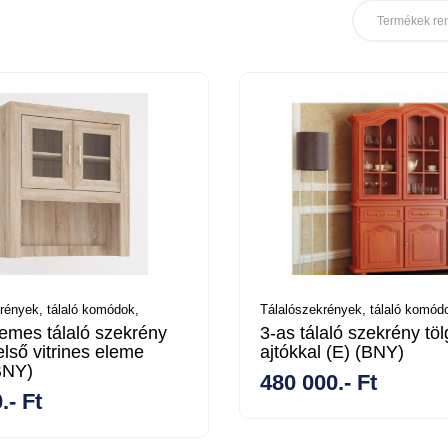
Termékek re
rények, tálaló komódok,
Tálalószekrények, tálaló komód
emes tálaló szekrény
3-as tálaló szekrény töl
első vitrines eleme
ajtókkal (E) (BNY)
BNY)
480 000.- Ft
.- Ft