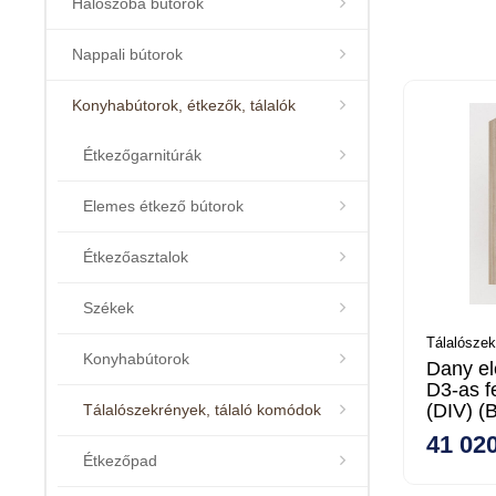
Hálószoba bútorok
Nappali bútorok
Konyhabútorok, étkezők, tálalók
Étkezőgarnitúrák
Elemes étkező bútorok
Étkezőasztalok
Székek
Tálalószek
Konyhabútorok
Dany el
D3-as f
(DIV) (
Tálalószekrények, tálaló komódok
41 020
Étkezőpad