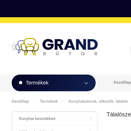
Termékek
Kezdőlap
Kezdőlap
Termékek
Konyhabútorok, étkezők, tálalók
Tálalósze
Konyhai készülékek