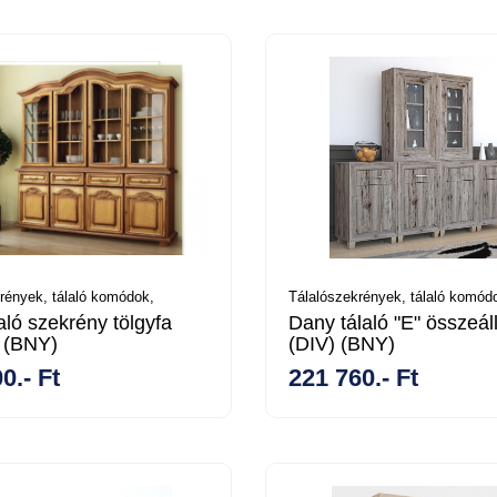
rények, tálaló komódok,
Tálalószekrények, tálaló komód
aló szekrény tölgyfa
Dany tálaló "E" összeáll
l (BNY)
(DIV) (BNY)
0.- Ft
221 760.- Ft