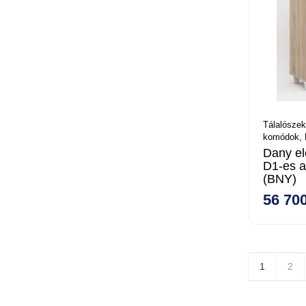
Tálalószek
komódok,
Dany el
D1-es a
(BNY)
56 700
1
2