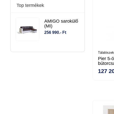
Top termékek
AMIGO sarokülő
(MI)
256 990.- Ft
Tálalószek
Pier 5-ö
bútorcs
127 20