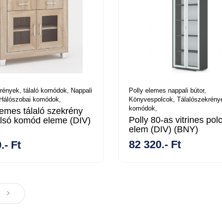
rények, tálaló komódok,
Nappali
Polly elemes nappali bútor,
Hálószobai komódok,
Könyvespolcok,
Tálalószekrénye
komódok,
emes tálaló szekrény
Polly 80-as vitrines pol
lsó komód eleme (DIV)
elem (DIV) (BNY)
82 320.- Ft
.- Ft