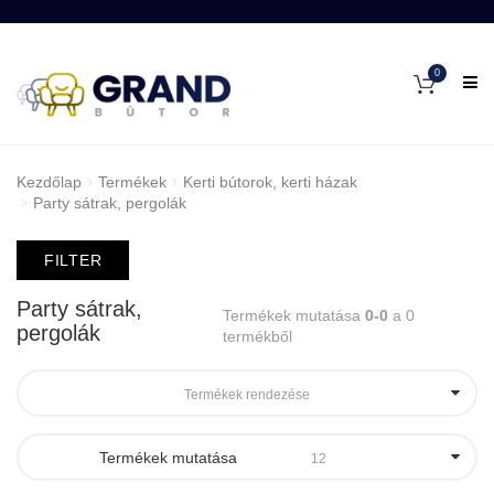
0
Kezdőlap
Termékek
Kerti bútorok, kerti házak
Party sátrak, pergolák
FILTER
Party sátrak,
Termékek mutatása
0-0
a 0
pergolák
termékből
Termékek rendezése
Termékek mutatása
12