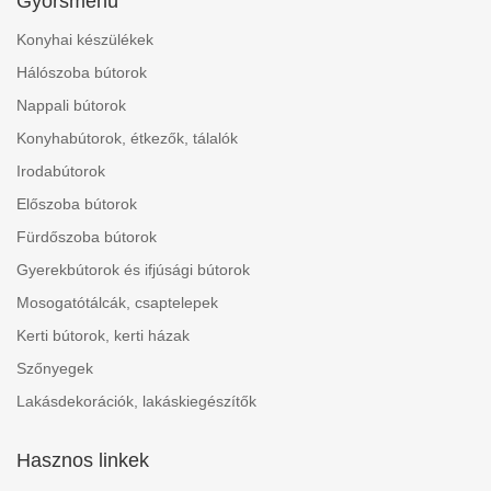
Gyorsmenü
Konyhai készülékek
Hálószoba bútorok
Nappali bútorok
Konyhabútorok, étkezők, tálalók
Irodabútorok
Előszoba bútorok
Fürdőszoba bútorok
Gyerekbútorok és ifjúsági bútorok
Mosogatótálcák, csaptelepek
Kerti bútorok, kerti házak
Szőnyegek
Lakásdekorációk, lakáskiegészítők
Hasznos linkek