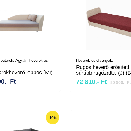
 bútorok,
Ágyak,
Heverők és
Heverők és díványok,
Rugós heverő erősített 
rokheverő jobbos (MI)
sűrűbb rugózattal (J) (
0.- Ft
72 810.- Ft
80 900.- Ft
-10%