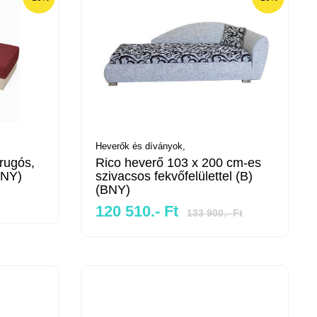
Heverők és díványok,
rugós,
Rico heverő 103 x 200 cm-es
BNY)
szivacsos fekvőfelülettel (B)
(BNY)
120 510.- Ft
133 900.- Ft