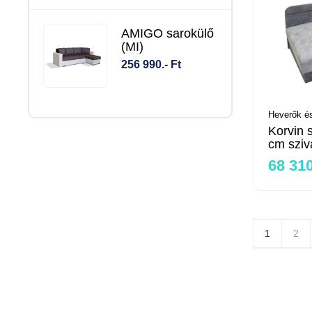
AMIGO sarokülő
(MI)
256 990.- Ft
Heverők és
Korvin 
cm sziv
68 310
1
2