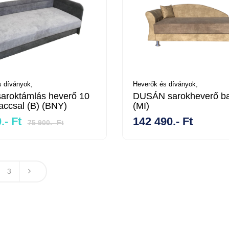
 díványok,
Heverők és díványok,
saroktámlás heverő 10
DUSÁN sarokheverő ba
accsal (B) (BNY)
(MI)
.- Ft
142 490.- Ft
75 900.- Ft
3