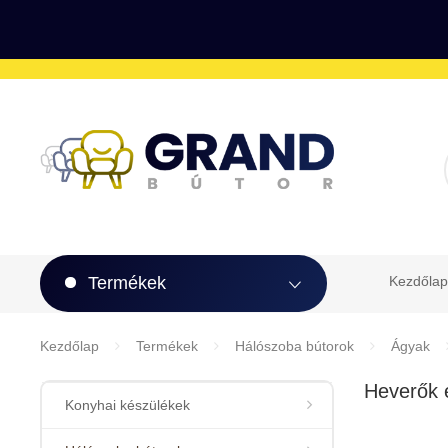
Termékek
Kezdőlap
Kezdőlap
Termékek
Hálószoba bútorok
Ágyak
Heverők 
Konyhai készülékek