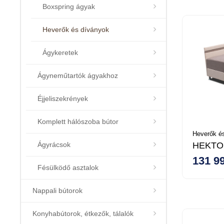
Boxspring ágyak
Heverők és díványok
Ágykeretek
Ágyneműtartók ágyakhoz
Éjjeliszekrények
Komplett hálószoba bútor
Heverők és
Ágyrácsok
HEKTOR
131 99
Fésülködő asztalok
Nappali bútorok
Konyhabútorok, étkezők, tálalók