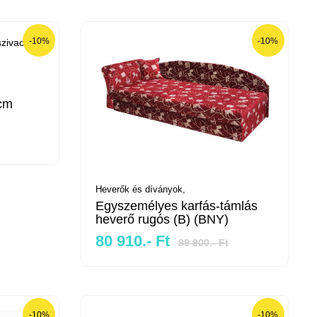
-10%
-10%
 cm
Heverők és díványok,
Egyszemélyes karfás-támlás
heverő rugós (B) (BNY)
80 910.- Ft
89 900.- Ft
-10%
-10%