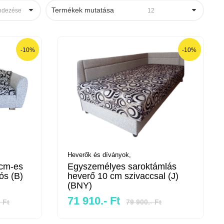
Termékek mutatása
ndezése
12
-10%
-10%
Heverők és díványok,
 cm-es
Egyszemélyes saroktámlás
gós (B)
heverő 10 cm szivaccsal (J)
(BNY)
71 910.- Ft
 Ft
79 900.- Ft