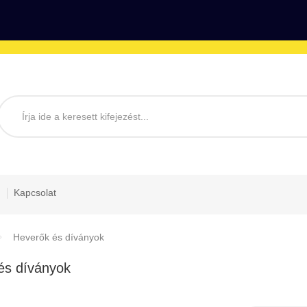
Kapcsolat
Heverők és díványok
és díványok