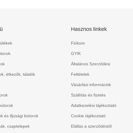
ü
Hasznos linkek
ülékek
Fiókom
torok
GYIK
rok
Általános Szerződési
k, étkezők, tálalók
Feltételek
Vásárlási információk
orok
Szállítás és fizetés
bútorok
Adatkezelési tájékoztató
 és ifjúsági bútorok
Cookie tájékoztató
ák, csaptelepek
Elállás a szerződéstől