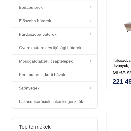
Irodabútorok
Előszoba bútorok
Fürdőszoba bútorok
Gyerekbútorok és ifjúsági bútorok
Hálószoba
Mosogatótálcák, csaptelepek
díványok,
MIRA sa
Kerti bútorok, kerti házak
221 49
Szőnyegek
Lakásdekorációk, lakáskiegészítők
Top termékek