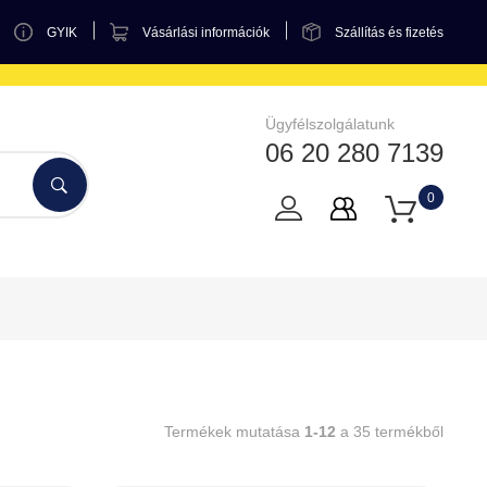
GYIK
Vásárlási információk
Szállítás és fizetés
Ügyfélszolgálatunk
06 20 280 7139
0
Termékek mutatása
1-12
a 35 termékből