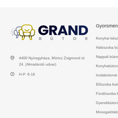
Gyorsmen
Konyhai kész
Hálószoba bú
Nappali búto
4400 Nyíregyháza, Móricz Zsigmond út
24. (Almatároló udvar)
Konyhabútoro
H-P: 8-16
Irodabútorok
Előszoba bút
Fürdőszoba 
Gyerekbútorok
Mosogatótálc