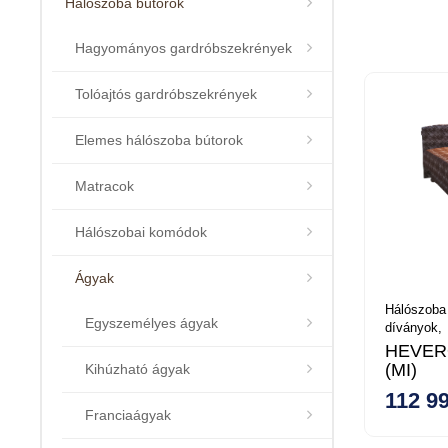
Hálószoba bútorok
Hagyományos gardróbszekrények
Tolóajtós gardróbszekrények
Elemes hálószoba bútorok
Matracok
Hálószobai komódok
Ágyak
Hálószoba
Egyszemélyes ágyak
díványok,
HEVERŐ
(MI)
Kihúzható ágyak
112 99
Franciaágyak