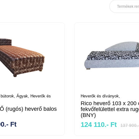
Termékek re
 bútorok,
Ágyak,
Heverők és
Heverők és díványok,
Rico heverő 103 x 200
 (rugós) heverő balos
fekvőfelülettel extra ru
(BNY)
0.- Ft
124 110.- Ft
137 900.-