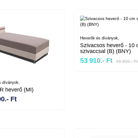
Heverők és díványok,
Szivacsos heverő - 10
szivaccsal (B) (BNY)
53 910.- Ft
59 900.- Ft
 díványok,
 heverő (MI)
0.- Ft