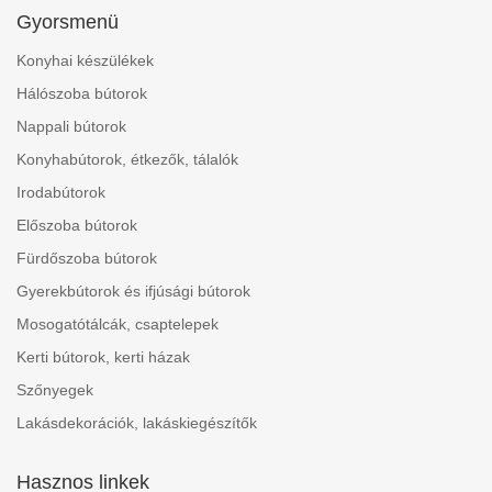
Gyorsmenü
Konyhai készülékek
Hálószoba bútorok
Nappali bútorok
Konyhabútorok, étkezők, tálalók
Irodabútorok
Előszoba bútorok
Fürdőszoba bútorok
Gyerekbútorok és ifjúsági bútorok
Mosogatótálcák, csaptelepek
Kerti bútorok, kerti házak
Szőnyegek
Lakásdekorációk, lakáskiegészítők
Hasznos linkek