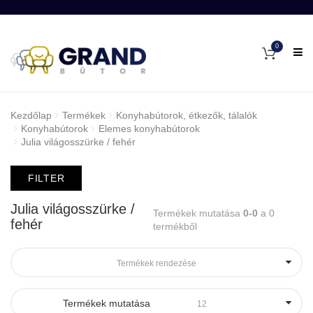
0
Kezdőlap
Termékek
Konyhabútorok, étkezők, tálalók
Konyhabútorok
Elemes konyhabútorok
Julia világosszürke / fehér
FILTER
Julia világosszürke /
Termékek mutatása
0-0
a 0
fehér
termékből
Termékek rendezése
Termékek mutatása
12