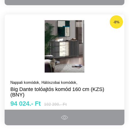
-8%
Nappali komódok,
Hálószobai komódok,
Big Dante tolóajtós komód 160 cm (KZS)
(BNY)
94 024.- Ft
102 200.- Ft