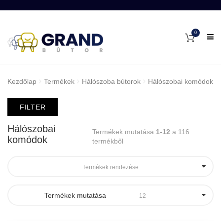
0
Kezdőlap
Termékek
Hálószoba bútorok
Hálószobai komódok
FILTER
Hálószobai
Termékek mutatása
1-12
a 116
komódok
termékből
Termékek rendezése
Termékek mutatása
12