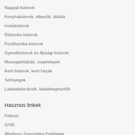
Nappali bútorok
Konyhabútorok, étkezők, tálalók
Irodabútorok
Előszoba bútorok
Fürdőszoba bútorok
Gyerekbútorok és ifjúsági bútorok
Mosogatótálcák, csaptelepek
Kerti bútorok, kerti házak
Szőnyegek
Lakásdekorációk, lakáskiegészítők
Hasznos linkek
Fiókom
GYIK
Általános Szerződési Feltételek