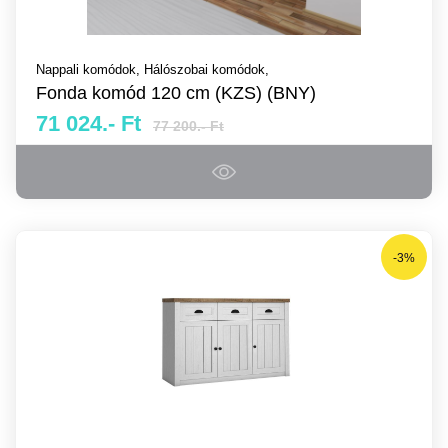
Nappali komódok,
Hálószobai komódok,
Fonda komód 120 cm (KZS) (BNY)
71 024.- Ft
77 200.- Ft
-3%