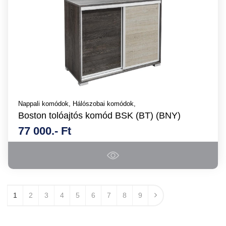
Nappali komódok,
Hálószobai komódok,
Boston tolóajtós komód BSK (BT) (BNY)
77 000.- Ft
1
2
3
4
5
6
7
8
9