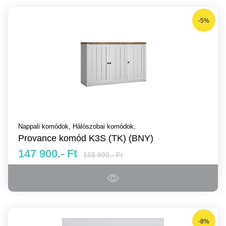
-5%
Nappali komódok,
Hálószobai komódok,
Provance komód K3S (TK) (BNY)
147 900.- Ft
155 900.- Ft
-8%