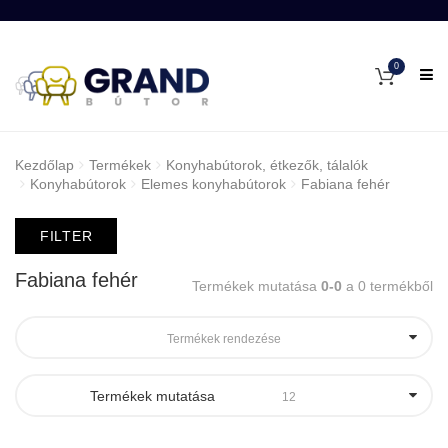
0
Kezdőlap
Termékek
Konyhabútorok, étkezők, tálalók
Konyhabútorok
Elemes konyhabútorok
Fabiana fehér
FILTER
Fabiana fehér
Termékek mutatása
0-0
a 0 termékből
Termékek rendezése
Termékek mutatása
12