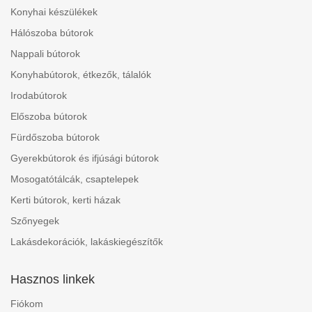
Konyhai készülékek
Hálószoba bútorok
Nappali bútorok
Konyhabútorok, étkezők, tálalók
Irodabútorok
Előszoba bútorok
Fürdőszoba bútorok
Gyerekbútorok és ifjúsági bútorok
Mosogatótálcák, csaptelepek
Kerti bútorok, kerti házak
Szőnyegek
Lakásdekorációk, lakáskiegészítők
Hasznos linkek
Fiókom