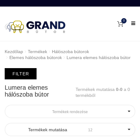
0
Kezdőlap
Termékek
Hálószoba bútorok
Elemes hálószoba bútorok
Lumera elemes hálószoba bútor
FILTER
Lumera elemes
Termékek mutatása
0-0
a 0
hálószoba bútor
termékből
Termékek rendezése
Termékek mutatása
12