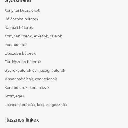
Gyorsmenü
Konyhai készülékek
Hálószoba bútorok
Nappali bútorok
Konyhabútorok, étkezők, tálalók
Irodabútorok
Előszoba bútorok
Fürdőszoba bútorok
Gyerekbútorok és ifjúsági bútorok
Mosogatótálcák, csaptelepek
Kerti bútorok, kerti házak
Szőnyegek
Lakásdekorációk, lakáskiegészítők
Hasznos linkek