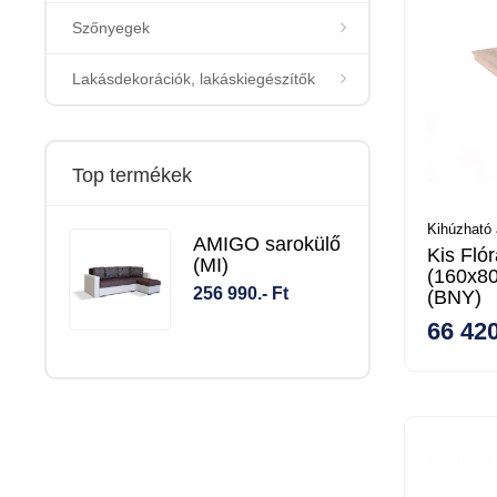
Szőnyegek
Lakásdekorációk, lakáskiegészítők
Top termékek
Kihúzható 
AMIGO sarokülő
Kis Fló
(MI)
(160x80
256 990.- Ft
(BNY)
66 420