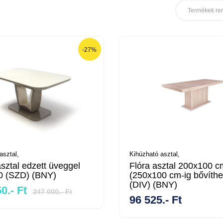
Termékek re
-27%
asztal,
Kihúzható asztal,
sztal edzett üveggel
Flóra asztal 200x100 c
0 (SZD) (BNY)
(250x100 cm-ig bővíthe
(DIV) (BNY)
0.- Ft
247 000.- Ft
96 525.- Ft