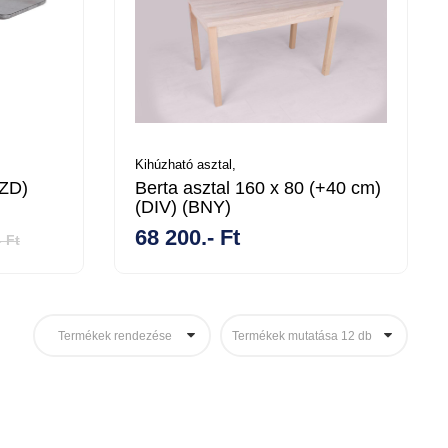
Kihúzható asztal,
SZD)
Berta asztal 160 x 80 (+40 cm)
(DIV) (BNY)
68 200.- Ft
- Ft
Termékek rendezése
Termékek mutatása 12 db