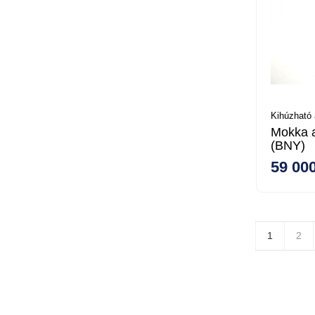
Kihúzható 
Mokka a
(BNY)
59 000
1
2