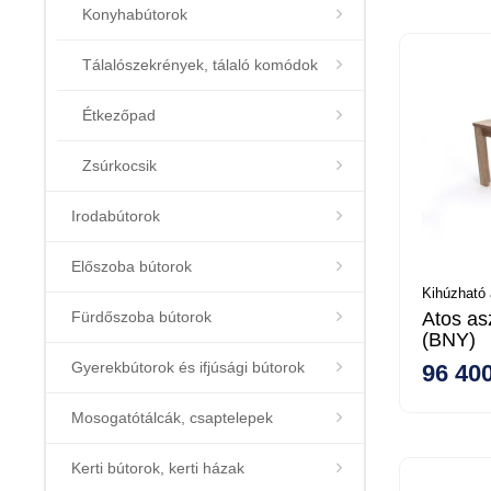
Konyhabútorok
Tálalószekrények, tálaló komódok
Étkezőpad
Zsúrkocsik
Irodabútorok
Előszoba bútorok
Kihúzható 
Fürdőszoba bútorok
Atos as
(BNY)
Gyerekbútorok és ifjúsági bútorok
96 400
Mosogatótálcák, csaptelepek
Kerti bútorok, kerti házak