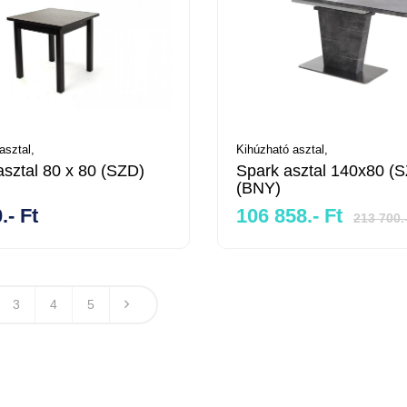
asztal,
Kihúzható asztal,
sztal 80 x 80 (SZD)
Spark asztal 140x80 (
(BNY)
.- Ft
106 858.- Ft
213 700.
3
4
5