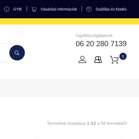
GYIK
Vásárlási információk
Szállítás és fizetés
Ügyfélszolgálatunk
06 20 280 7139
0
Termékek mutatása
1-12
a 56 termékből