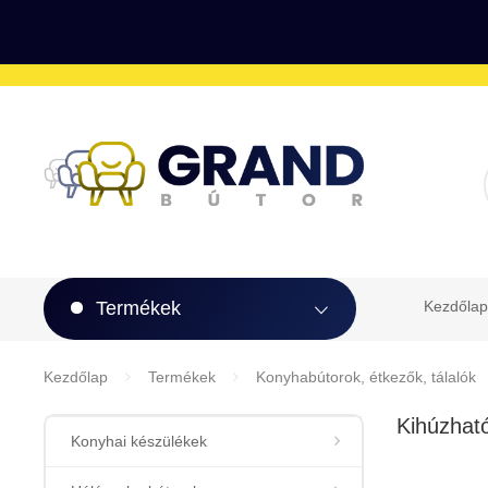
Termékek
Kezdőlap
Kezdőlap
Termékek
Konyhabútorok, étkezők, tálalók
Kihúzható
Konyhai készülékek