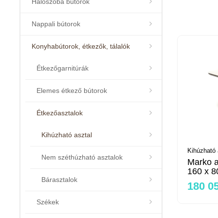
Hálószoba bútorok
Nappali bútorok
Konyhabútorok, étkezők, tálalók
Étkezőgarnitúrák
Elemes étkező bútorok
Étkezőasztalok
Kihúzható asztal
Kihúzható 
Nem széthúzható asztalok
Marko a
160 x 8
Bárasztalok
180 05
Székek