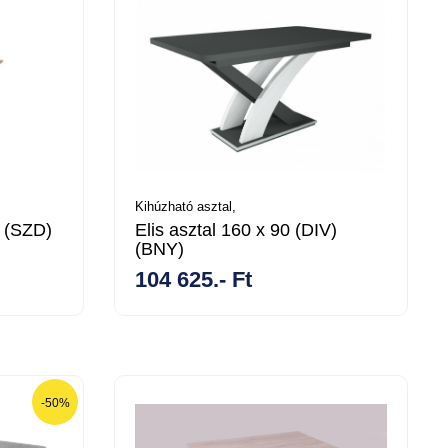
Kihúzható asztal,
0 (SZD)
Elis asztal 160 x 90 (DIV)
(BNY)
104 625.- Ft
-50%