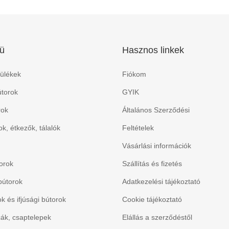
ü
Hasznos linkek
ülékek
Fiókom
torok
GYIK
rok
Általános Szerződési
k, étkezők, tálalók
Feltételek
Vásárlási információk
orok
Szállítás és fizetés
bútorok
Adatkezelési tájékoztató
 és ifjúsági bútorok
Cookie tájékoztató
ák, csaptelepek
Elállás a szerződéstől