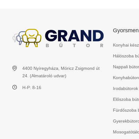
Gyorsmen
Konyhai kész
Hálószoba bú
Nappali búto
4400 Nyíregyháza, Móricz Zsigmond út
24. (Almatároló udvar)
Konyhabútoro
H-P: 8-16
Irodabútorok
Előszoba bút
Fürdőszoba 
Gyerekbútorok
Mosogatótálc