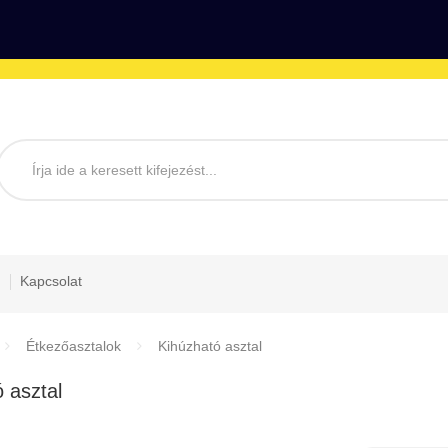
Kapcsolat
Étkezőasztalok
Kihúzható asztal
 asztal