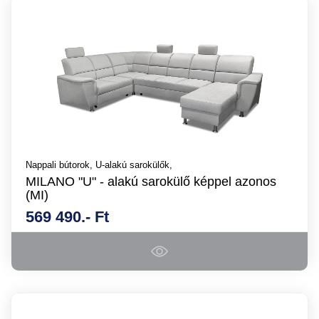
Nappali bútorok,
U-alakú sarokülők,
MILANO "U" - alakú sarokülő képpel azonos
(MI)
569 490.- Ft