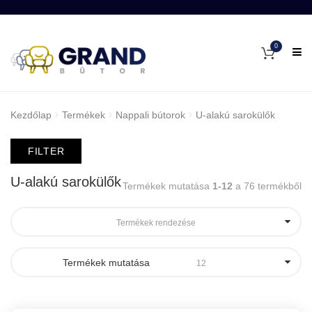
0
Kezdőlap
Termékek
Nappali bútorok
U-alakú sarokülők
FILTER
U-alakú sarokülők
Termékek mutatása
1-12
a 76 termékből
Termékek rendezése
Termékek mutatása
12