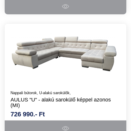
Nappali bútorok,
U-alakú sarokülők,
AULUS "U" - alakú sarokülő képpel azonos
(MI)
726 990.- Ft