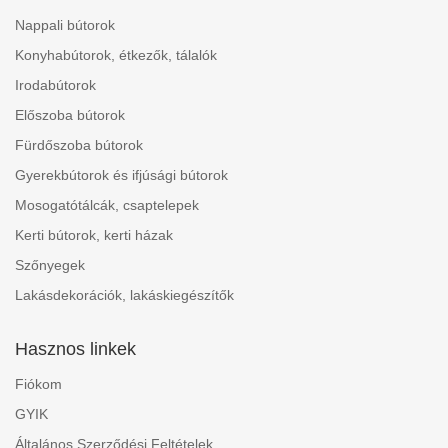
Nappali bútorok
Konyhabútorok, étkezők, tálalók
Irodabútorok
Előszoba bútorok
Fürdőszoba bútorok
Gyerekbútorok és ifjúsági bútorok
Mosogatótálcák, csaptelepek
Kerti bútorok, kerti házak
Szőnyegek
Lakásdekorációk, lakáskiegészítők
Hasznos linkek
Fiókom
GYIK
Általános Szerződési Feltételek