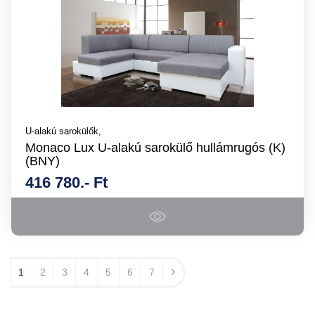
U-alakú sarokülők,
Monaco Lux U-alakú sarokülő hullámrugós (K)
(BNY)
416 780.- Ft
1
2
3
4
5
6
7