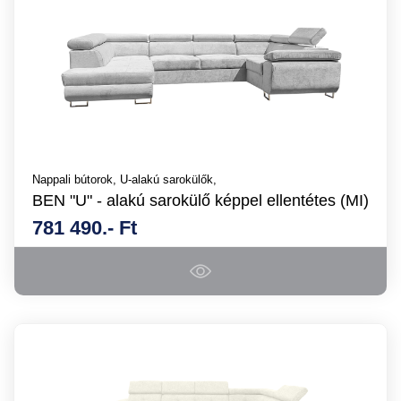
Nappali bútorok,
U-alakú sarokülők,
BEN "U" - alakú sarokülő képpel ellentétes (MI)
781 490.- Ft