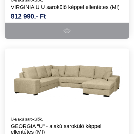
U-alakú sarokülők,
VIRGINIA U U sarokülő képpel ellentétes (MI)
812 990.- Ft
U-alakú sarokülők,
GEORGIA "U" - alakú sarokülő képpel
ellentétes (MI)