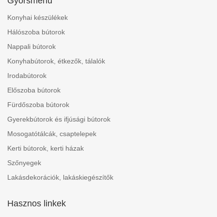
Gyorsmenü
Konyhai készülékek
Hálószoba bútorok
Nappali bútorok
Konyhabútorok, étkezők, tálalók
Irodabútorok
Előszoba bútorok
Fürdőszoba bútorok
Gyerekbútorok és ifjúsági bútorok
Mosogatótálcák, csaptelepek
Kerti bútorok, kerti házak
Szőnyegek
Lakásdekorációk, lakáskiegészítők
Hasznos linkek