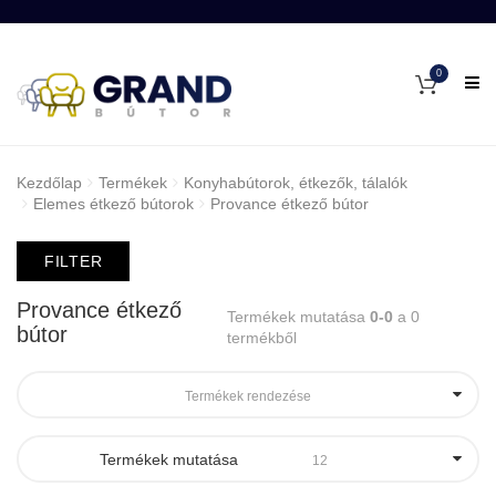
0
Kezdőlap
Termékek
Konyhabútorok, étkezők, tálalók
Elemes étkező bútorok
Provance étkező bútor
FILTER
Provance étkező
Termékek mutatása
0-0
a 0
bútor
termékből
Termékek rendezése
Termékek mutatása
12