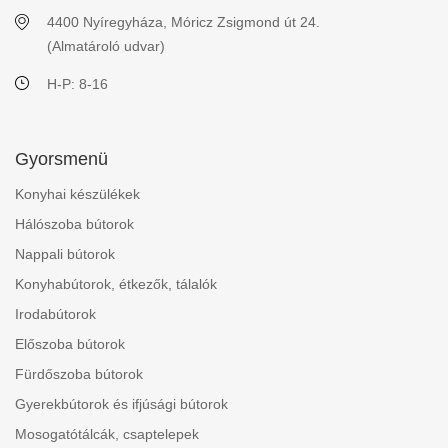
4400 Nyíregyháza, Móricz Zsigmond út 24.
(Almatároló udvar)
H-P: 8-16
Gyorsmenü
Konyhai készülékek
Hálószoba bútorok
Nappali bútorok
Konyhabútorok, étkezők, tálalók
Irodabútorok
Előszoba bútorok
Fürdőszoba bútorok
Gyerekbútorok és ifjúsági bútorok
Mosogatótálcák, csaptelepek