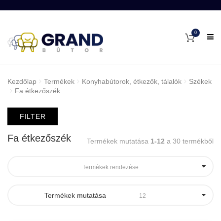
0
Kezdőlap
Termékek
Konyhabútorok, étkezők, tálalók
Székek
Fa étkezőszék
FILTER
Fa étkezőszék
Termékek mutatása
1-12
a 30 termékből
Termékek rendezése
Termékek mutatása
12