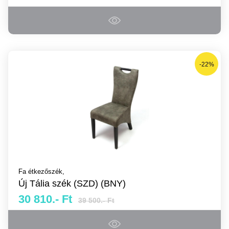
-22%
Fa étkezőszék,
Új Tália szék (SZD) (BNY)
30 810.- Ft
39 500.- Ft