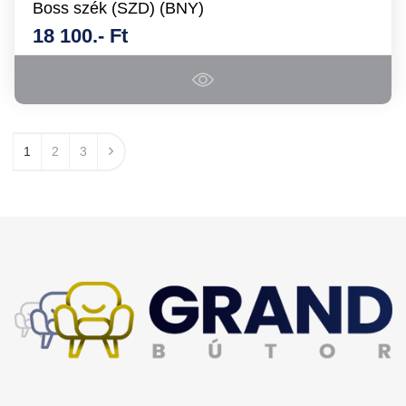
Boss szék (SZD) (BNY)
18 100.- Ft
1
2
3