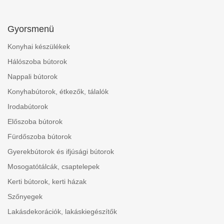
Gyorsmenü
Konyhai készülékek
Hálószoba bútorok
Nappali bútorok
Konyhabútorok, étkezők, tálalók
Irodabútorok
Előszoba bútorok
Fürdőszoba bútorok
Gyerekbútorok és ifjúsági bútorok
Mosogatótálcák, csaptelepek
Kerti bútorok, kerti házak
Szőnyegek
Lakásdekorációk, lakáskiegészítők