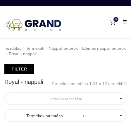
0
Kezdőlap
Termékek
Nappali bútorok
Elemes nappali bútorok
Royal - nappali
FILTER
Royal - nappali
Termékek mutatása
1-12
a 12 termékből
Termékek rendezése
Termékek mutatása
12