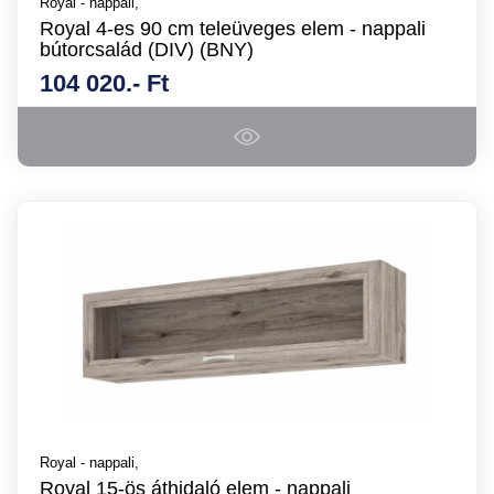
Royal - nappali,
Royal 4-es 90 cm teleüveges elem - nappali
bútorcsalád (DIV) (BNY)
104 020.- Ft
Royal - nappali,
Royal 15-ös áthidaló elem - nappali