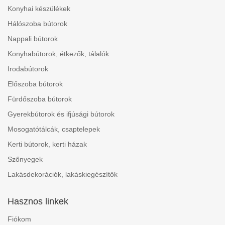
Konyhai készülékek
Hálószoba bútorok
Nappali bútorok
Konyhabútorok, étkezők, tálalók
Irodabútorok
Előszoba bútorok
Fürdőszoba bútorok
Gyerekbútorok és ifjúsági bútorok
Mosogatótálcák, csaptelepek
Kerti bútorok, kerti házak
Szőnyegek
Lakásdekorációk, lakáskiegészítők
Hasznos linkek
Fiókom