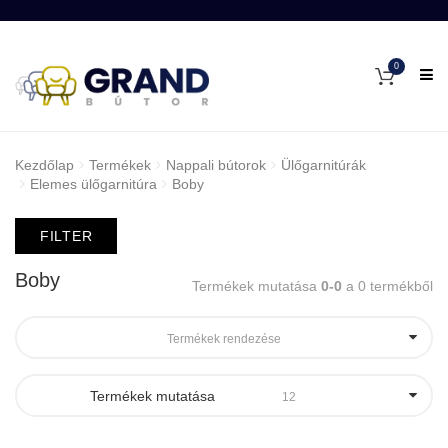
0
Kezdőlap
Termékek
Nappali bútorok
Ülőgarnitúrák
Elemes ülőgarnitúra
Boby
FILTER
Boby
Termékek mutatása
0-0
a 0 termékből
Termékek rendezése
Termékek mutatása
12