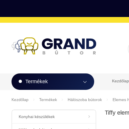
Termékek
Kezdőlap
Kezdőlap
Termékek
Hálószoba bútorok
Elemes h
Tiffy ele
Konyhai készülékek