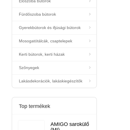
Előszoba bútorok
Fürdőszoba bútorok
Gyerekbútorok és ifjúsági bútorok
Mosogatótálcák, csaptelepek
Kerti bútorok, kerti házak
Szőnyegek
Lakásdekorációk, lakáskiegészítők
Top termékek
AMIGO sarokülő
(MI)