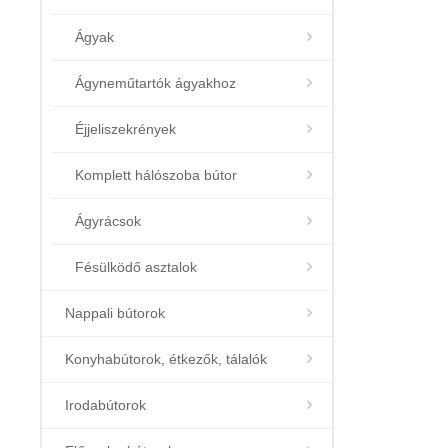
Ágyak
Ágyneműtartók ágyakhoz
Éjjeliszekrények
Komplett hálószoba bútor
Ágyrácsok
Fésülködő asztalok
Nappali bútorok
Konyhabútorok, étkezők, tálalók
Irodabútorok