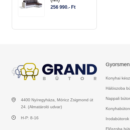
256 990.- Ft
Gyorsmen
Konyhai kész
Hálószoba bú
Nappali búto
4400 Nyíregyháza, Móricz Zsigmond út
24. (Almatároló udvar)
Konyhabútoro
H-P: 8-16
Irodabútorok
Előszoba bút