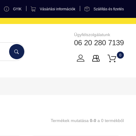
GYIK
Vásárlási információk
Szállítás és fizetés
Ügyfélszolgálatunk
06 20 280 7139
0
Termékek mutatása
0-0
a 0 termékből