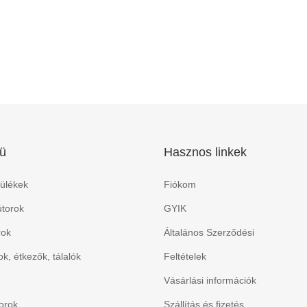
ü
Hasznos linkek
ülékek
Fiókom
torok
GYIK
rok
Általános Szerződési
k, étkezők, tálalók
Feltételek
Vásárlási információk
orok
Szállítás és fizetés