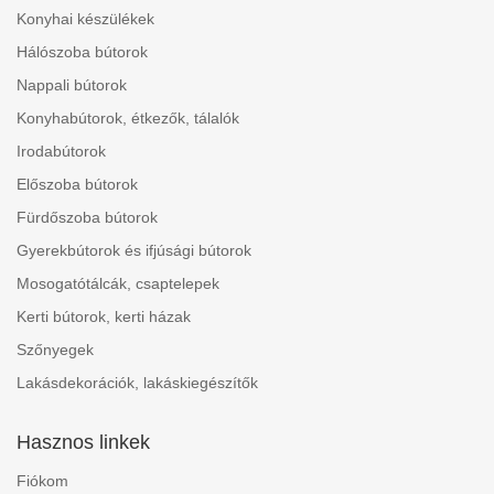
Konyhai készülékek
Hálószoba bútorok
Nappali bútorok
Konyhabútorok, étkezők, tálalók
Irodabútorok
Előszoba bútorok
Fürdőszoba bútorok
Gyerekbútorok és ifjúsági bútorok
Mosogatótálcák, csaptelepek
Kerti bútorok, kerti házak
Szőnyegek
Lakásdekorációk, lakáskiegészítők
Hasznos linkek
Fiókom