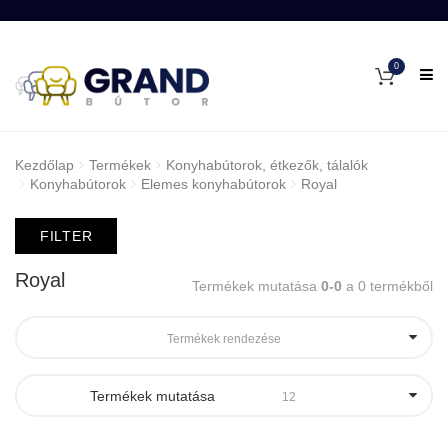
0
Kezdőlap
Termékek
Konyhabútorok, étkezők, tálalók
Konyhabútorok
Elemes konyhabútorok
Royal
FILTER
Royal
Termékek mutatása
0-0
a 0 termékből
Termékek rendezése
Termékek mutatása
12