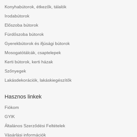
Konyhabútorok, étkezők, tálalók
Irodabútorok
Előszoba bútorok
Fürdőszoba bútorok
Gyerekbútorok és ifjúsági bútorok
Mosogatótálcák, csaptelepek
Kerti bútorok, kerti házak
Szőnyegek
Lakásdekorációk, lakáskiegészítők
Hasznos linkek
Fiókom
GYIK
Általános Szerződési Feltételek
Vásárlási információk