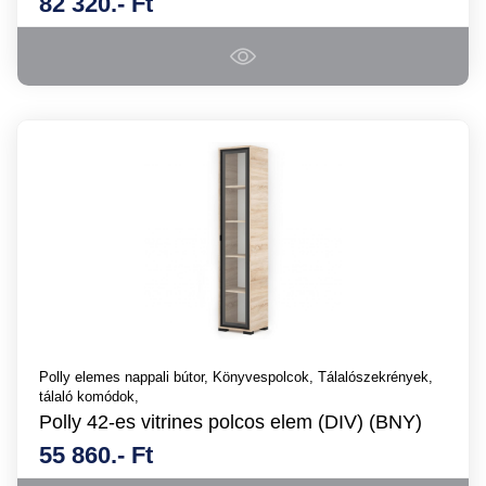
82 320.- Ft
Polly elemes nappali bútor,
Könyvespolcok,
Tálalószekrények,
tálaló komódok,
Polly 42-es vitrines polcos elem (DIV) (BNY)
55 860.- Ft