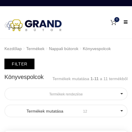
0
Kezdőlap
Termékek
Nappali bútorok
Könyvespolcok
FILTER
Könyvespolcok
Termékek mutatása
1-11
a 11 termékből
Termékek rendezése
Termékek mutatása
12