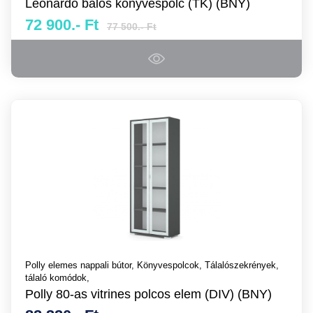
Leonardo balos könyvespolc (TK) (BNY)
72 900.- Ft
77 500.- Ft
Polly elemes nappali bútor,
Könyvespolcok,
Tálalószekrények,
tálaló komódok,
Polly 80-as vitrines polcos elem (DIV) (BNY)