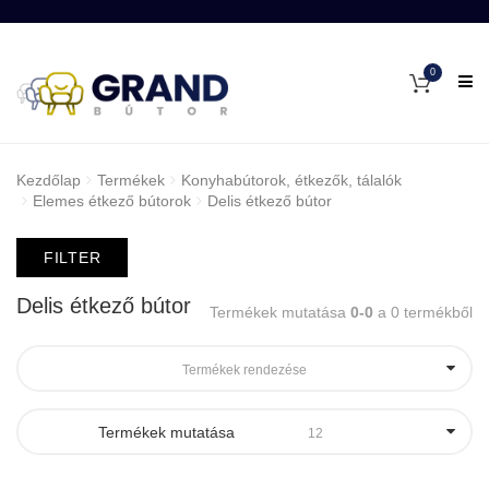
0
Kezdőlap
Termékek
Konyhabútorok, étkezők, tálalók
Elemes étkező bútorok
Delis étkező bútor
FILTER
Delis étkező bútor
Termékek mutatása
0-0
a 0 termékből
Termékek rendezése
Termékek mutatása
12