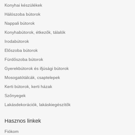
Konyhai készülékek
Hálószoba bútorok
Nappali bútorok
Konyhabútorok, étkezők, tálalók
Irodabútorok
Előszoba bútorok
Fürdőszoba bútorok
Gyerekbútorok és ifjúsági bútorok
Mosogatótálcák, csaptelepek
Kerti bútorok, kerti házak
Szőnyegek
Lakásdekorációk, lakáskiegészítők
Hasznos linkek
Fiókom