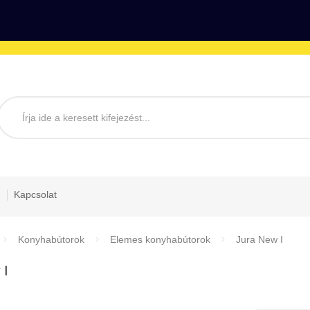
Kapcsolat
Konyhabútorok
Elemes konyhabútorok
Jura New I
 I