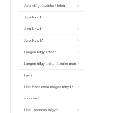
Julia világosszürke / fehér
Jura New B
Jura New I
Jura New IA
Langen tölgy artisan
Langen tölgy artisan/szürke matt
Layla
Line fehér extra magas fényű /
sonoma t
Line - sonoma tölgyfa