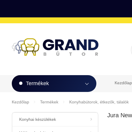
Termékek
Kezdőlap
Kezdőlap
Termékek
Konyhabútorok, étkezők, tálalók
Jura New
Konyhai készülékek