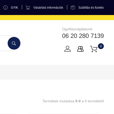
GYIK
Vásárlási információk
Szállítás és fizetés
Ügyfélszolgálatunk
06 20 280 7139
0
Termékek mutatása
0-0
a 0 termékből