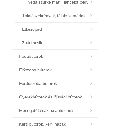
Vega szürke matt / lancelot tölgy
Tálalószekrények, tálaló komódok
Étkezőpad
Zsúrkocsik
Irodabútorok
Előszoba bútorok
Fürdőszoba bútorok
Gyerekbútorok és ifjúsági bútorok
Mosogatótálcák, csaptelepek
Kerti bútorok, kerti házak