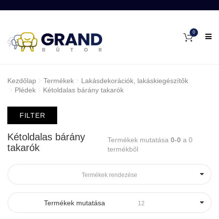
0
Kezdőlap
Termékek
Lakásdekorációk, lakáskiegészítők
Plédek
Kétoldalas bárány takarók
FILTER
Kétoldalas bárány
Termékek mutatása
0-0
a 0
takarók
termékből
Termékek rendezése
Termékek mutatása
12