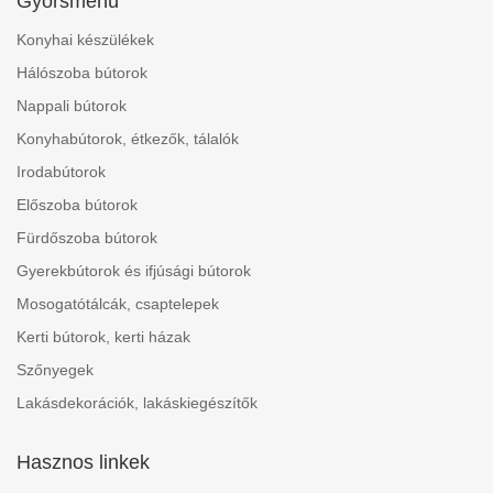
Gyorsmenü
Konyhai készülékek
Hálószoba bútorok
Nappali bútorok
Konyhabútorok, étkezők, tálalók
Irodabútorok
Előszoba bútorok
Fürdőszoba bútorok
Gyerekbútorok és ifjúsági bútorok
Mosogatótálcák, csaptelepek
Kerti bútorok, kerti házak
Szőnyegek
Lakásdekorációk, lakáskiegészítők
Hasznos linkek