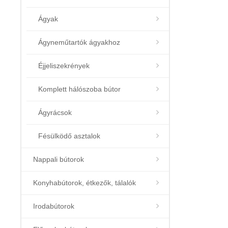
Ágyak
Ágyneműtartók ágyakhoz
Éjjeliszekrények
Komplett hálószoba bútor
Ágyrácsok
Fésülködő asztalok
Nappali bútorok
Konyhabútorok, étkezők, tálalók
Irodabútorok