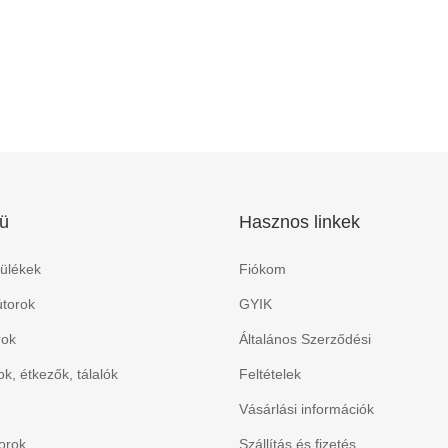
ü
Hasznos linkek
ülékek
Fiókom
torok
GYIK
rok
Általános Szerződési
k, étkezők, tálalók
Feltételek
Vásárlási információk
orok
Szállítás és fizetés