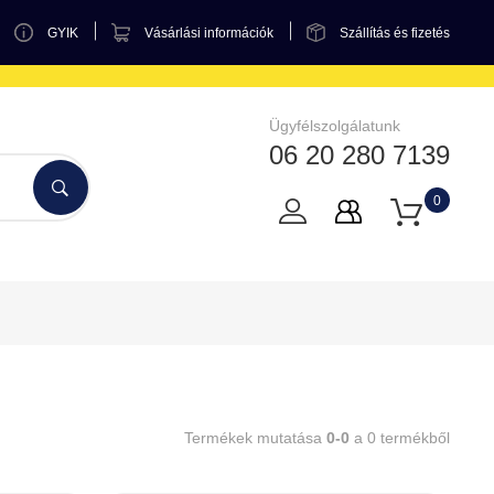
GYIK
Vásárlási információk
Szállítás és fizetés
Ügyfélszolgálatunk
06 20 280 7139
0
Termékek mutatása
0-0
a 0 termékből