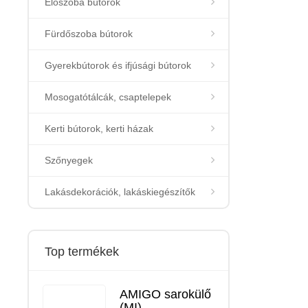
Előszoba bútorok
Fürdőszoba bútorok
Gyerekbútorok és ifjúsági bútorok
Mosogatótálcák, csaptelepek
Kerti bútorok, kerti házak
Szőnyegek
Lakásdekorációk, lakáskiegészítők
Top termékek
AMIGO sarokülő
(MI)