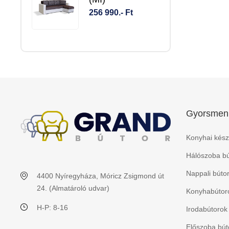
256 990.- Ft
Gyorsmen
Konyhai kész
Hálószoba bú
Nappali búto
4400 Nyíregyháza, Móricz Zsigmond út
24. (Almatároló udvar)
Konyhabútoro
H-P: 8-16
Irodabútorok
Előszoba bút