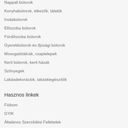
Nappali bútorok
Konyhabútorok, étkezők, tálalók
Irodabútorok
Előszoba bútorok
Fürdőszoba bútorok
Gyerekbútorok és ifjúsági bútorok
Mosogatótálcák, csaptelepek
Kerti bútorok, kerti házak
Szőnyegek
Lakásdekorációk, lakáskiegészítők
Hasznos linkek
Fiókom
GYIK
Általános Szerződési Feltételek