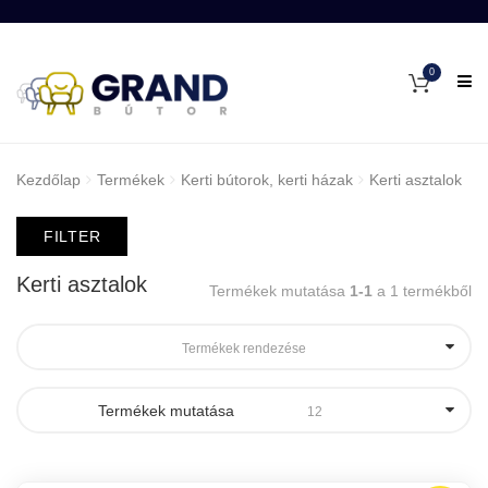
0
Kezdőlap
Termékek
Kerti bútorok, kerti házak
Kerti asztalok
FILTER
Kerti asztalok
Termékek mutatása
1-1
a 1 termékből
Termékek rendezése
Termékek mutatása
12