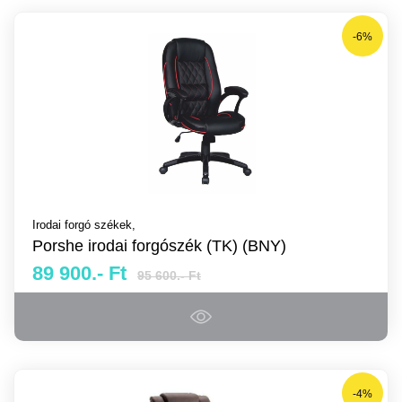
-6%
Irodai forgó székek,
Porshe irodai forgószék (TK) (BNY)
89 900.- Ft
95 600.- Ft
-4%