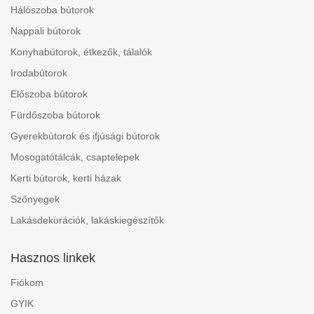
Hálószoba bútorok
Nappali bútorok
Konyhabútorok, étkezők, tálalók
Irodabútorok
Előszoba bútorok
Fürdőszoba bútorok
Gyerekbútorok és ifjúsági bútorok
Mosogatótálcák, csaptelepek
Kerti bútorok, kerti házak
Szőnyegek
Lakásdekorációk, lakáskiegészítők
Hasznos linkek
Fiókom
GYIK