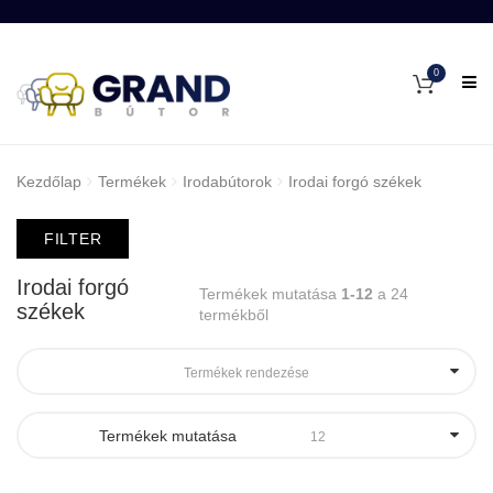
0
Kezdőlap
Termékek
Irodabútorok
Irodai forgó székek
FILTER
Irodai forgó
Termékek mutatása
1-12
a 24
székek
termékből
Termékek rendezése
Termékek mutatása
12