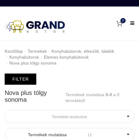
0
Kezdőlap
Termékek
Konyhabútorok, étkezők, tálalók
Konyhabútorok
Elemes konyhabútorok
Nova plus tölgy sonoma
FILTER
Nova plus tölgy
Termékek mutatása
0-0
a 0
sonoma
termékből
Termékek rendezése
Termékek mutatása
12