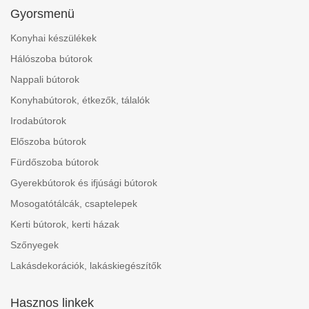
Gyorsmenü
Konyhai készülékek
Hálószoba bútorok
Nappali bútorok
Konyhabútorok, étkezők, tálalók
Irodabútorok
Előszoba bútorok
Fürdőszoba bútorok
Gyerekbútorok és ifjúsági bútorok
Mosogatótálcák, csaptelepek
Kerti bútorok, kerti házak
Szőnyegek
Lakásdekorációk, lakáskiegészítők
Hasznos linkek