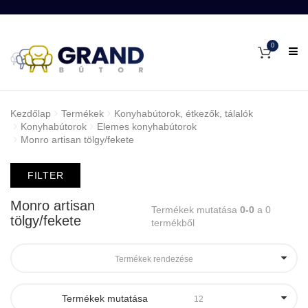
0
Kezdőlap
Termékek
Konyhabútorok, étkezők, tálalók
Konyhabútorok
Elemes konyhabútorok
Monro artisan tölgy/fekete
FILTER
Monro artisan
Termékek mutatása
0-0
a 0
tölgy/fekete
termékből
Termékek rendezése
Termékek mutatása
12