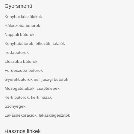
Gyorsmenü
Konyhai készülékek
Hálószoba bútorok
Nappali bútorok
Konyhabútorok, étkezők, tálalók
Irodabútorok
Előszoba bútorok
Fürdőszoba bútorok
Gyerekbútorok és ifjúsági bútorok
Mosogatótálcák, csaptelepek
Kerti bútorok, kerti házak
Szőnyegek
Lakásdekorációk, lakáskiegészítők
Hasznos linkek