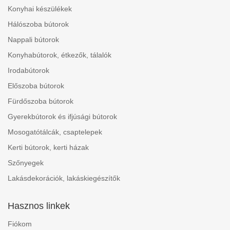
Konyhai készülékek
Hálószoba bútorok
Nappali bútorok
Konyhabútorok, étkezők, tálalók
Irodabútorok
Előszoba bútorok
Fürdőszoba bútorok
Gyerekbútorok és ifjúsági bútorok
Mosogatótálcák, csaptelepek
Kerti bútorok, kerti házak
Szőnyegek
Lakásdekorációk, lakáskiegészítők
Hasznos linkek
Fiókom