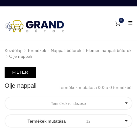
0
Kezdőlap
Termékek
Nappali bútorok
Elemes nappali bútorok
Olje nappali
FILTER
Olje nappali
Termékek mutatása
0-0
a 0 termékből
Termékek rendezése
Termékek mutatása
12