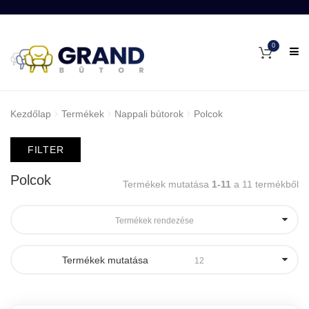
0
Kezdőlap
Termékek
Nappali bútorok
Polcok
FILTER
Polcok
Termékek mutatása
1-11
a 11 termékből
Termékek rendezése
Termékek mutatása
12