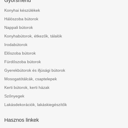
Gyorsmenü
Konyhai készülékek
Hálószoba bútorok
Nappali bútorok
Konyhabútorok, étkezők, tálalók
Irodabútorok
Előszoba bútorok
Fürdőszoba bútorok
Gyerekbútorok és ifjúsági bútorok
Mosogatótálcák, csaptelepek
Kerti bútorok, kerti házak
Szőnyegek
Lakásdekorációk, lakáskiegészítők
Hasznos linkek