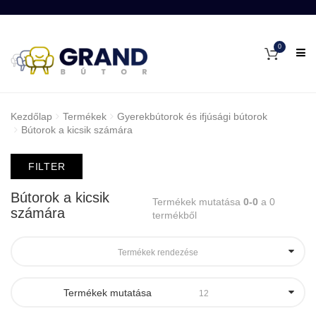
0
Kezdőlap
Termékek
Gyerekbútorok és ifjúsági bútorok
Bútorok a kicsik számára
FILTER
Bútorok a kicsik
Termékek mutatása
0-0
a 0
számára
termékből
Termékek rendezése
Termékek mutatása
12