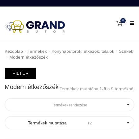
0
Kezdőlap
Termékek
Konyhabútorok, étkezők, tálalók
Székek
Modern étkezőszék
FILTER
Modern étkezőszék
Termékek mutatása
1-9
a 9 termékből
Termékek rendezése
Termékek mutatása
12