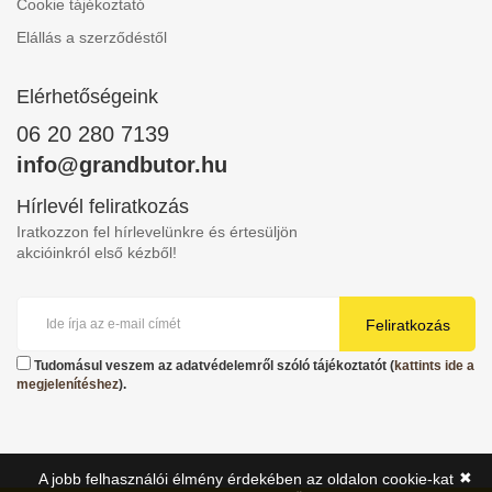
Cookie tájékoztató
Elállás a szerződéstől
Elérhetőségeink
06 20 280 7139
info@grandbutor.hu
Hírlevél feliratkozás
Iratkozzon fel hírlevelünkre és értesüljön
akcióinkról első kézből!
Feliratkozás
Tudomásul veszem az adatvédelemről szóló tájékoztatót (
kattints ide a
megjelenítéshez
).
✖
A jobb felhasználói élmény érdekében az oldalon cookie-kat