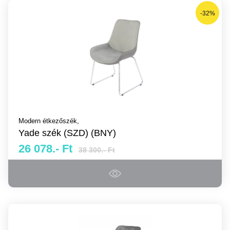
-32%
Modern étkezőszék,
Yade szék (SZD) (BNY)
26 078.- Ft
38 300.- Ft