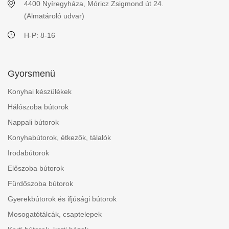
4400 Nyíregyháza, Móricz Zsigmond út 24.
(Almatároló udvar)
H-P: 8-16
Gyorsmenü
Konyhai készülékek
Hálószoba bútorok
Nappali bútorok
Konyhabútorok, étkezők, tálalók
Irodabútorok
Előszoba bútorok
Fürdőszoba bútorok
Gyerekbútorok és ifjúsági bútorok
Mosogatótálcák, csaptelepek