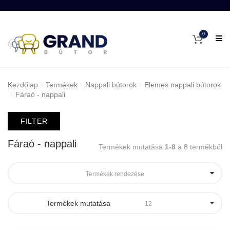
0
Kezdőlap
Termékek
Nappali bútorok
Elemes nappali bútorok
Fáraó - nappali
FILTER
Fáraó - nappali
Termékek mutatása
1-8
a 8 termékből
Termékek rendezése
Termékek mutatása
12