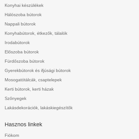
Konyhai készülékek
Hálószoba bútorok
Nappali bútorok
Konyhabútorok, étkezők, tálalók
Irodabútorok
Előszoba bútorok
Fürdőszoba bútorok
Gyerekbútorok és ifjúsági bútorok
Mosogatótálcák, csaptelepek
Kerti bútorok, kerti házak
Szőnyegek
Lakásdekorációk, lakáskiegészítők
Hasznos linkek
Fiókom