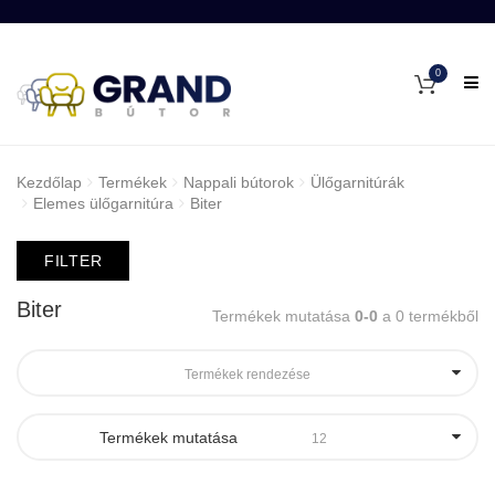
0
Kezdőlap
Termékek
Nappali bútorok
Ülőgarnitúrák
Elemes ülőgarnitúra
Biter
FILTER
Biter
Termékek mutatása
0-0
a 0 termékből
Termékek rendezése
Termékek mutatása
12