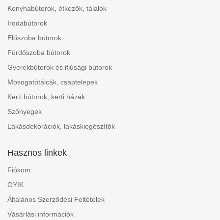
Konyhabútorok, étkezők, tálalók
Irodabútorok
Előszoba bútorok
Fürdőszoba bútorok
Gyerekbútorok és ifjúsági bútorok
Mosogatótálcák, csaptelepek
Kerti bútorok, kerti házak
Szőnyegek
Lakásdekorációk, lakáskiegészítők
Hasznos linkek
Fiókom
GYIK
Általános Szerződési Feltételek
Vásárlási információk