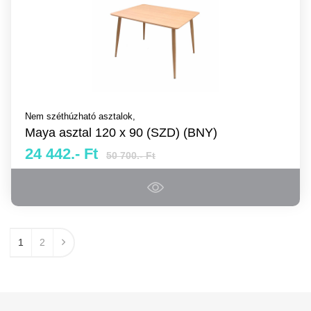
Nem széthúzható asztalok,
Maya asztal 120 x 90 (SZD) (BNY)
24 442.- Ft
50 700.- Ft
1
2