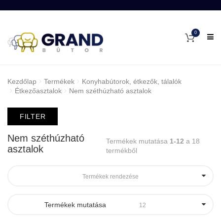
0
Kezdőlap
Termékek
Konyhabútorok, étkezők, tálalók
Étkezőasztalok
Nem széthúzható asztalok
FILTER
Nem széthúzható
Termékek mutatása
1-12
a 18
asztalok
termékből
Termékek rendezése
Termékek mutatása
12