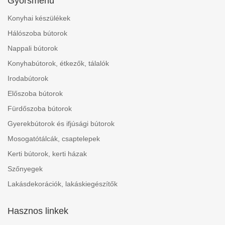
Gyorsmenü
Konyhai készülékek
Hálószoba bútorok
Nappali bútorok
Konyhabútorok, étkezők, tálalók
Irodabútorok
Előszoba bútorok
Fürdőszoba bútorok
Gyerekbútorok és ifjúsági bútorok
Mosogatótálcák, csaptelepek
Kerti bútorok, kerti házak
Szőnyegek
Lakásdekorációk, lakáskiegészítők
Hasznos linkek