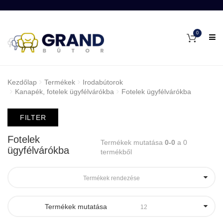
0
Kezdőlap
Termékek
Irodabútorok
Kanapék, fotelek ügyfélvárókba
Fotelek ügyfélvárókba
FILTER
Fotelek
Termékek mutatása
0-0
a 0
ügyfélvárókba
termékből
Termékek rendezése
Termékek mutatása
12