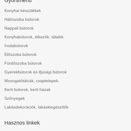
Gyorsmenü
Konyhai készülékek
Hálószoba bútorok
Nappali bútorok
Konyhabútorok, étkezők, tálalók
Irodabútorok
Előszoba bútorok
Fürdőszoba bútorok
Gyerekbútorok és ifjúsági bútorok
Mosogatótálcák, csaptelepek
Kerti bútorok, kerti házak
Szőnyegek
Lakásdekorációk, lakáskiegészítők
Hasznos linkek