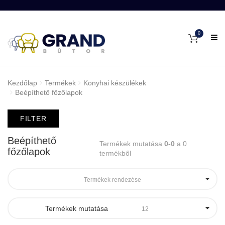
0
Kezdőlap
Termékek
Konyhai készülékek
Beépíthető főzőlapok
FILTER
Beépíthető
Termékek mutatása
0-0
a 0
főzőlapok
termékből
Termékek rendezése
Termékek mutatása
12