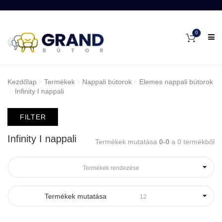
0
Kezdőlap
Termékek
Nappali bútorok
Elemes nappali bútorok
Infinity I nappali
FILTER
Infinity I nappali
Termékek mutatása
0-0
a 0 termékből
Termékek rendezése
Termékek mutatása
12