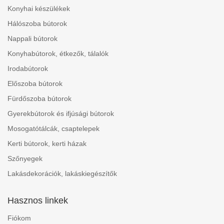
Konyhai készülékek
Hálószoba bútorok
Nappali bútorok
Konyhabútorok, étkezők, tálalók
Irodabútorok
Előszoba bútorok
Fürdőszoba bútorok
Gyerekbútorok és ifjúsági bútorok
Mosogatótálcák, csaptelepek
Kerti bútorok, kerti házak
Szőnyegek
Lakásdekorációk, lakáskiegészítők
Hasznos linkek
Fiókom