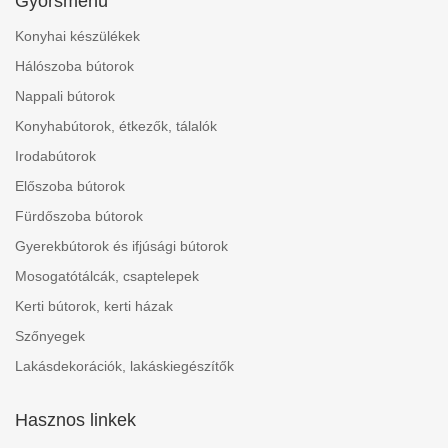
Gyorsmenü
Konyhai készülékek
Hálószoba bútorok
Nappali bútorok
Konyhabútorok, étkezők, tálalók
Irodabútorok
Előszoba bútorok
Fürdőszoba bútorok
Gyerekbútorok és ifjúsági bútorok
Mosogatótálcák, csaptelepek
Kerti bútorok, kerti házak
Szőnyegek
Lakásdekorációk, lakáskiegészítők
Hasznos linkek