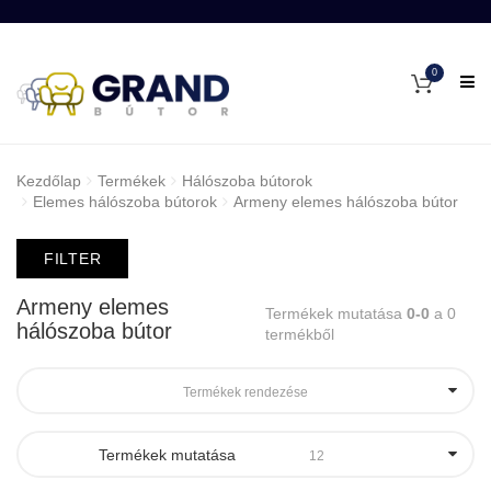
0
Kezdőlap
Termékek
Hálószoba bútorok
Elemes hálószoba bútorok
Armeny elemes hálószoba bútor
FILTER
Armeny elemes
Termékek mutatása
0-0
a 0
hálószoba bútor
termékből
Termékek rendezése
Termékek mutatása
12