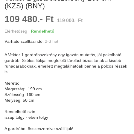
(KZS) (BNY)
109 480.- Ft
119 000.- Ft
Elérhetőség :
Rendelhető
Várható szálltási idő:
2-3 hét
A Vektor 1 gardrób
szekrény egy igazán mutatós, jól pakolható
gardrób. Széles fiókjai megfelelő tárolást bizosítanak a kisebb
ruhadaraboknak, emellett megtalálhatóak benne a polcos részek
is.
Mérete:
Magasság: 199 cm
Szélesség: 160 cm
Mélység: 50 cm
Rendelhető szín:
iszap tölgy - ében tölgy
A gardróbot összeszerelve szállítjuk!