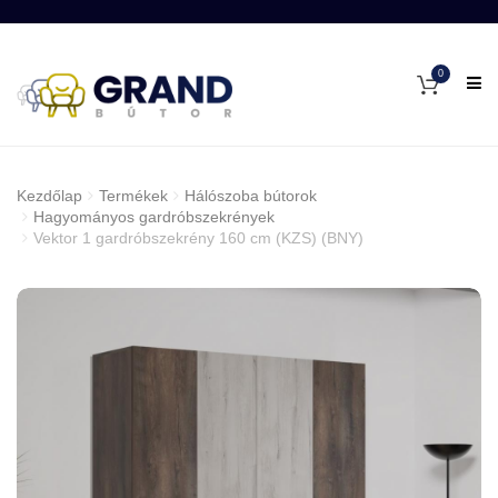
0
Kezdőlap
Termékek
Hálószoba bútorok
Hagyományos gardróbszekrények
Vektor 1 gardróbszekrény 160 cm (KZS) (BNY)