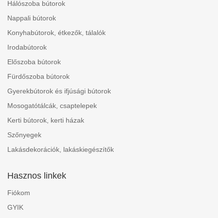
Hálószoba bútorok
Nappali bútorok
Konyhabútorok, étkezők, tálalók
Irodabútorok
Előszoba bútorok
Fürdőszoba bútorok
Gyerekbútorok és ifjúsági bútorok
Mosogatótálcák, csaptelepek
Kerti bútorok, kerti házak
Szőnyegek
Lakásdekorációk, lakáskiegészítők
Hasznos linkek
Fiókom
GYIK