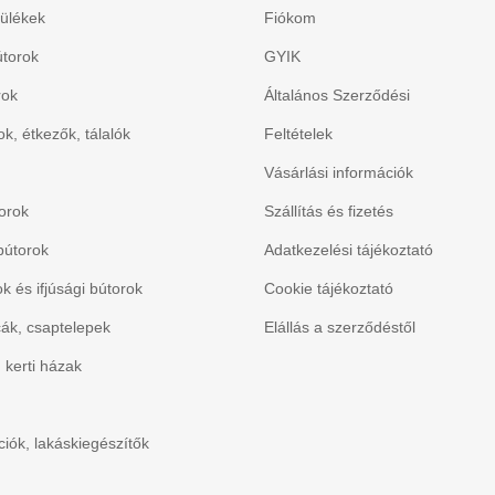
ülékek
Fiókom
torok
GYIK
rok
Általános Szerződési
k, étkezők, tálalók
Feltételek
Vásárlási információk
orok
Szállítás és fizetés
bútorok
Adatkezelési tájékoztató
 és ifjúsági bútorok
Cookie tájékoztató
ák, csaptelepek
Elállás a szerződéstől
, kerti házak
iók, lakáskiegészítők