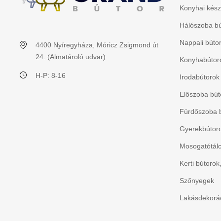
Konyhai kész
Hálószoba bú
Nappali búto
4400 Nyíregyháza, Móricz Zsigmond út
24. (Almatároló udvar)
Konyhabútoro
H-P: 8-16
Irodabútorok
Előszoba bút
Fürdőszoba 
Gyerekbútorok
Mosogatótálc
Kerti bútorok
Szőnyegek
Lakásdekorác