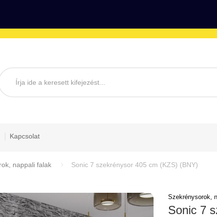
Kapcsolat
ok, nappali falak
Sonic 7 szekrénysor 405 cm (KZS) (BNY)
Szekrénysorok, na
Sonic 7 