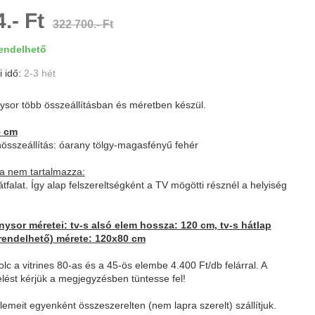
.- Ft
322 700.- Ft
ndelhető
i idő:
2-3 hét
ysor több összeállításban és méretben készül.
5 cm
összeállítás: óarany tölgy-magasfényű fehér
a nem tartalmazza:
tfalat. Így alap felszereltségként a TV mögötti résznél a helyiség
nysor méretei: tv-s alsó elem hossza: 120 cm, tv-s hátlap
rendelhető) mérete: 120x80 cm
lc a vitrines 80-as és a 45-ös elembe 4.400 Ft/db felárral. A
elést kérjük a megjegyzésben tüntesse fel!
lemeit egyenként összeszerelten (nem lapra szerelt) szállítjuk.