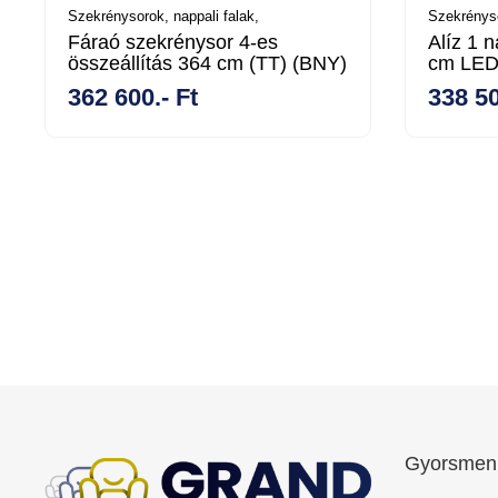
Szekrénysorok, nappali falak,
Szekrényso
Fáraó szekrénysor 4-es
Alíz 1 
összeállítás 364 cm (TT) (BNY)
cm LED 
362 600.- Ft
338 50
Gyorsmen