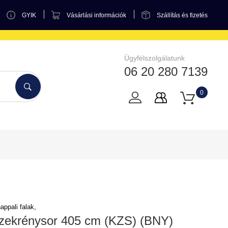
GYIK
Vásárlási információk
Szállítás és fizetés
Ügyfélszolgálatunk
06 20 280 7139
0
ppali falak,
szekrénysor 405 cm (KZS) (BNY)