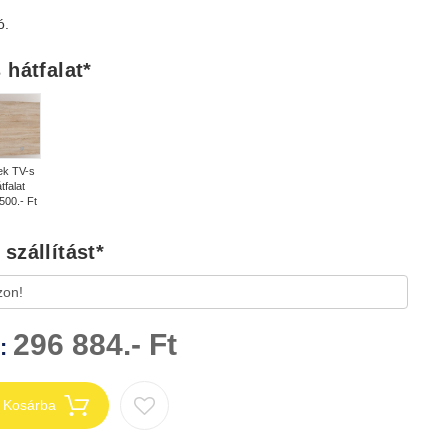
ó.
 hátfalat
*
ek TV-s
tfalat
500.- Ft
szállítást
*
296 884.- Ft
n:
Kosárba