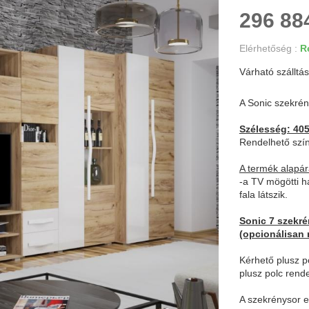
296 884
Elérhetőség :
Re
Várható szálltás
A Sonic szekrén
Szélesség: 40
Rendelhető szín
A termék alapár
-a TV mögötti há
fala látszik.
Sonic 7 szekré
(opcionálisan 
Kérhető plusz po
plusz polc rend
A szekrénysor e