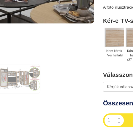
A fotó illusztráci
Kér-e TV-s
Nem kérek
Kér
TV-s hátfalat
há
+27 
Válasszon 
Összese