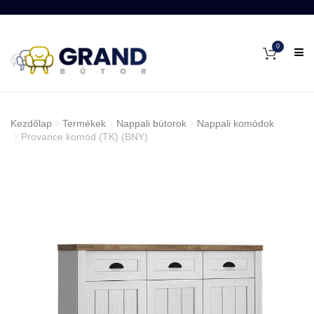
0
Kezdőlap
Termékek
Nappali bútorok
Nappali komódok
Provance komód (TK) (BNY)