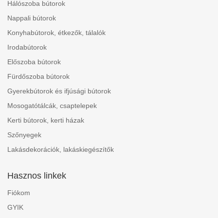
Hálószoba bútorok
Nappali bútorok
Konyhabútorok, étkezők, tálalók
Irodabútorok
Előszoba bútorok
Fürdőszoba bútorok
Gyerekbútorok és ifjúsági bútorok
Mosogatótálcák, csaptelepek
Kerti bútorok, kerti házak
Szőnyegek
Lakásdekorációk, lakáskiegészítők
Hasznos linkek
Fiókom
GYIK