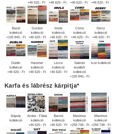
+46 620.- Ft
+46 620.- Ft
+46 620.- Ft
+46 620.- Ft
Bazel
Gordon
Imola
Como
Derry
kollekció
kollekció
kollekció
kollekció
kollekció
+105 840.- Ft
+46 620.- Ft
+46 620.- Ft
+46 620.- Ft
+46 620.- Ft
Dublin
Hammer
Lecce
Salento
Icon kollekció
kollekció
kollekció
kollekció
textilbőr
+46 620.- Ft
+46 620.- Ft
+46 620.- Ft
kollekció
+105 840.- Ft
Karfa és lábrész kárpitja
*
Nápoly
Aroba - Fábia
Baroni
Maximus
Maximus
kollekció
kollekció
kollekció
kollekció
kollekció
+46 620.- Ft
+46 620.- Ft
+258 748.- Ft
+258 748.- Ft