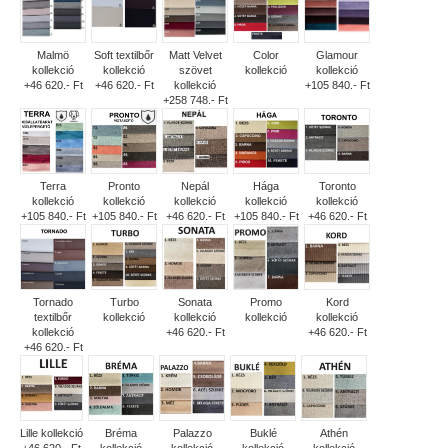
Malmö
Soft textilbőr
Matt Velvet
Color
Glamour
kollekció
kollekció
szövet
kollekció
kollekció
+46 620.- Ft
+46 620.- Ft
kollekció
+105 840.- Ft
+258 748.- Ft
Terra
Pronto
Nepál
Hága
Toronto
kollekció
kollekció
kollekció
kollekció
kollekció
+105 840.- Ft
+105 840.- Ft
+46 620.- Ft
+105 840.- Ft
+46 620.- Ft
Tornado
Turbo
Sonata
Promo
Kord
textilbőr
kollekció
kollekció
kollekció
kollekció
kollekció
+46 620.- Ft
+46 620.- Ft
+46 620.- Ft
Lille kollekció
Bréma
Palazzo
Buklé
Athén
+46 620.- Ft
kollekció
kollekció
kollekció
kollekció