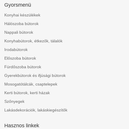
Gyorsmenü
Konyhai készülékek
Hálószoba bútorok
Nappali bútorok
Konyhabútorok, étkezők, tálalók
Irodabútorok
Előszoba bútorok
Fürdőszoba bútorok
Gyerekbútorok és ifjúsági bútorok
Mosogatótálcák, csaptelepek
Kerti bútorok, kerti házak
Szőnyegek
Lakásdekorációk, lakáskiegészítők
Hasznos linkek