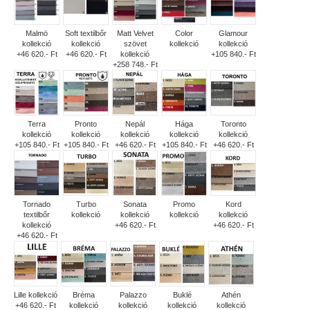
Malmö
Soft textilbőr
Matt Velvet
Color
Glamour
kollekció
kollekció
szövet
kollekció
kollekció
+46 620.- Ft
+46 620.- Ft
kollekció
+105 840.- Ft
+258 748.- Ft
Terra
Pronto
Nepál
Hága
Toronto
kollekció
kollekció
kollekció
kollekció
kollekció
+105 840.- Ft
+105 840.- Ft
+46 620.- Ft
+105 840.- Ft
+46 620.- Ft
Tornado
Turbo
Sonata
Promo
Kord
textilbőr
kollekció
kollekció
kollekció
kollekció
kollekció
+46 620.- Ft
+46 620.- Ft
+46 620.- Ft
Lille kollekció
Bréma
Palazzo
Buklé
Athén
+46 620.- Ft
kollekció
kollekció
kollekció
kollekció