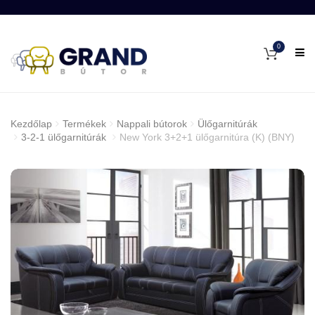
0
Kezdőlap
Termékek
Nappali bútorok
Ülőgarnitúrák
3-2-1 ülőgarnitúrák
New York 3+2+1 ülőgarnitúra (K) (BNY)