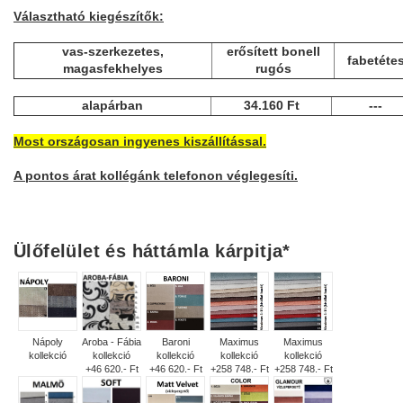
Választható kiegészítők:
vas-szerkezetes,
erősített bonell
fabetéte
magasfekhelyes
rugós
alapárban
34.160 Ft
---
Most országosan ingyenes kiszállítással.
A pontos árat kollégánk telefonon véglegesíti.
Ülőfelület és háttámla kárpitja
*
Nápoly
Aroba - Fábia
Baroni
Maximus
Maximus
kollekció
kollekció
kollekció
kollekció
kollekció
+46 620.- Ft
+46 620.- Ft
+258 748.- Ft
+258 748.- Ft