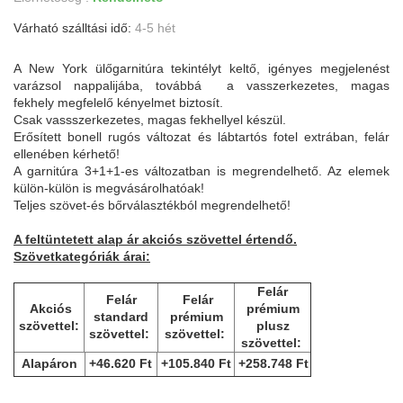
Várható szálltási idő:
4-5 hét
A New York ülőgarnitúra tekintélyt keltő, igényes megjelenést
varázsol nappalijába, továbbá a vasszerkezetes, magas
fekhely megfelelő kényelmet biztosít.
Csak vassszerkezetes, magas fekhellyel készül.
Erősített bonell rugós változat és lábtartós fotel extrában, felár
ellenében kérhető!
A garnitúra 3+1+1-es változatban is megrendelhető. Az elemek
külön-külön is megvásárolhatóak!
Teljes szövet-és bőrválasztékból megrendelhető!
A feltüntetett alap ár akciós szövettel értendő.
Szövetkategóriák árai:
Felár
Felár
Felár
Akciós
prémium
standard
prémium
szövettel:
plusz
szövettel:
szövettel:
szövettel:
Alapáron
+46.620 Ft
+105.840 Ft
+258.748 Ft