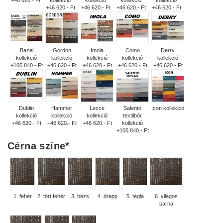
+46 620.- Ft
+46 620.- Ft
+46 620.- Ft
+46 620.- Ft
Bazel
Gordon
Imola
Como
Derry
kollekció
kollekció
kollekció
kollekció
kollekció
+105 840.- Ft
+46 620.- Ft
+46 620.- Ft
+46 620.- Ft
+46 620.- Ft
Dublin
Hammer
Lecce
Salento
Icon kollekció
kollekció
kollekció
kollekció
textilbőr
+46 620.- Ft
+46 620.- Ft
+46 620.- Ft
kollekció
+105 840.- Ft
Cérna színe
*
1. fehér
2. tört fehér
3. bézs
4. drapp
5. tégla
6. világos
barna