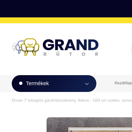
Termékek
Kezdőlap
Dover 7 tolóajtós gardróbszekrény, fiókos - 160 cm széles, son