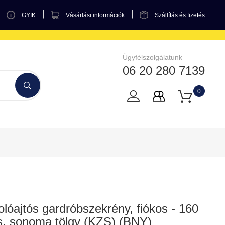
GYIK
Vásárlási információk
Szállítás és fizetés
Ügyfélszolgálatunk
06 20 280 7139
0
olóajtós gardróbszekrény, fiókos - 160
s, sonoma tölgy (KZS) (BNY)