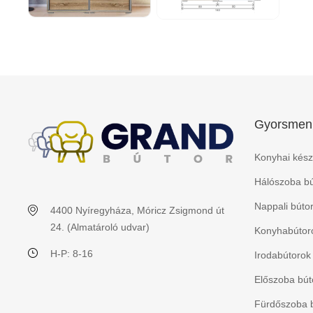
Gyorsmen
Konyhai kész
Hálószoba bú
Nappali búto
4400 Nyíregyháza, Móricz Zsigmond út
24. (Almatároló udvar)
Konyhabútoro
H-P: 8-16
Irodabútorok
Előszoba bút
Fürdőszoba 