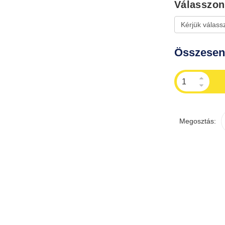
Válasszon 
Összese
Megosztás: