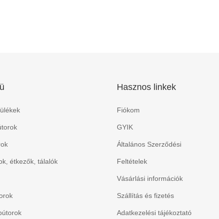
ü
Hasznos linkek
ülékek
Fiókom
torok
GYIK
rok
Általános Szerződési
k, étkezők, tálalók
Feltételek
Vásárlási információk
orok
Szállítás és fizetés
bútorok
Adatkezelési tájékoztató