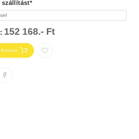
szállítást
*
152 168.- Ft
n:
Kosárba