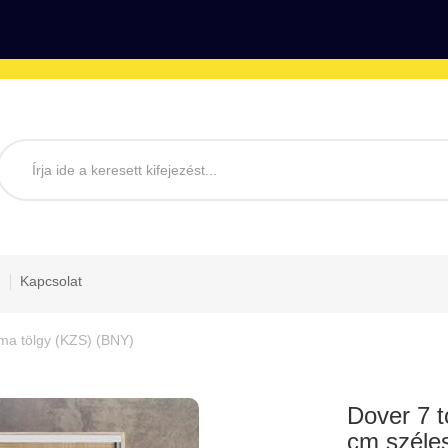
Kapcsolat
oma tölgy (KZS) (BNY)
Dover 7 t
cm széle