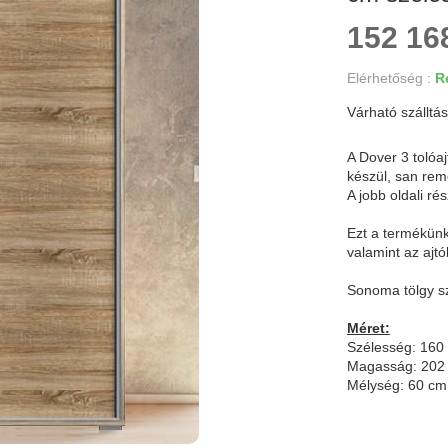
152 168
Elérhetőség :
Re
Várható szálltás
A Dover 3 tolóa
készül, san remo
A jobb oldali ré
Ezt a termékünk
valamint az ajt
Sonoma tölgy s
Méret:
Szélesség: 160
Magasság: 20
Mélység: 60 cm