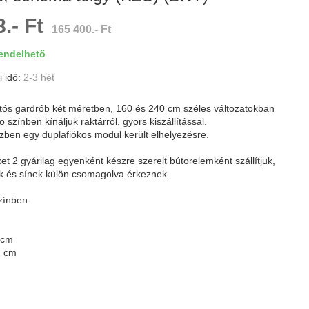
.- Ft
165 400.- Ft
ndelhető
i idő:
2-3 hét
jtós gardrób két méretben, 160 és 240 cm széles változatokban
 színben kínáljuk raktárról, gyors kiszállítással.
szben egy duplafiókos modul került elhelyezésre.
et 2 gyárilag egyenként készre szerelt bútorelemként szállítjuk,
ók és sínek külön csomagolva érkeznek.
zínben.
 cm
2 cm