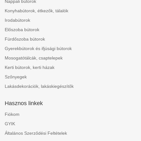
Nappali bútorok
Konyhabútorok, étkezők, tálalók
Irodabútorok
Előszoba bútorok
Fürdőszoba bútorok
Gyerekbútorok és ifjúsági bútorok
Mosogatótálcák, csaptelepek
Kerti bútorok, kerti házak
Szőnyegek
Lakásdekorációk, lakáskiegészítők
Hasznos linkek
Fiókom
GYIK
Általános Szerződési Feltételek