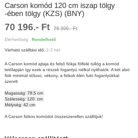
Carson komód 120 cm iszap tölgy
-ében tölgy (KZS) (BNY)
70 196.- Ft
76 300.- Ft
Elérhetőség :
Rendelhető
Várható szálltási idő:
2-3 hét
A Carson komód ajtaja és felső fiókja fölfelé túllóg a komód
tetőlapján így ezek a részek fogantyú nélkül nyithatók. A két alsó
fiók minimál stílusú, vékony, a fiókok élén futó fogantyúkkal
szerelt.
Magasság: 78,5 cm
Szélesség: 120 cm
Mélység: 42 cm
A Carson fiókos komódot összeszerelten szállítjuk!