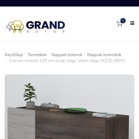
0
Kezdőlap
Termékek
Nappali bútorok
Nappali komódok
Carson komód 120 cm iszap tölgy -ében tölgy (KZS) (BNY)