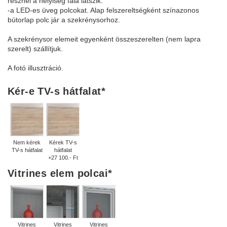
résznél a helyiség fala látszik.
-a LED-es üveg polcokat. Alap felszereltségként színazonos
bútorlap polc jár a szekrénysorhoz.
A szekrénysor elemeit egyenként összeszerelten (nem lapra
szerelt) szállítjuk.
A fotó illusztráció.
Kér-e TV-s hátfalat
*
Nem kérek
Kérek TV-s
TV-s hátfalat
hátfalat
+27 100.- Ft
Vitrines elem polcai
*
Vitrines
Vitrines
Vitrines