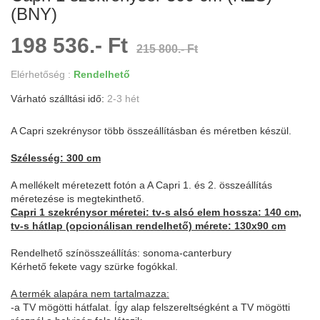
(BNY)
198 536.- Ft
215 800.- Ft
Elérhetőség :
Rendelhető
Várható szálltási idő:
2-3 hét
A Capri szekrénysor több összeállításban és méretben készül.
Szélesség: 300 cm
A mellékelt méretezett fotón a A Capri 1. és 2. összeállítás
méretezése is megtekinthető.
Capri 1 szekrénysor méretei: tv-s alsó elem hossza: 140 cm,
tv-s hátlap (opcionálisan rendelhető) mérete: 130x90 cm
Rendelhető színösszeállítás: sonoma-canterbury
Kérhető fekete vagy szürke fogókkal.
A termék alapára nem tartalmazza:
-a TV mögötti hátfalat. Így alap felszereltségként a TV mögötti