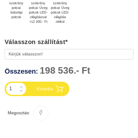
szekrény
szekrény
szekrény
polcai:
polcai: Üveg
polcai: Üveg
bútorlap
polcok LED-
polcok LED-
polcok
világítással
világítás
+12 200.- Ft
nélkül
Válasszon szállítást
*
198 536.- Ft
Összesen:
Kosárba
Megosztás: