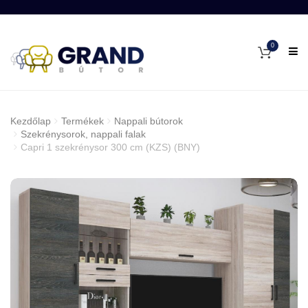
0
Kezdőlap
Termékek
Nappali bútorok
Szekrénysorok, nappali falak
Capri 1 szekrénysor 300 cm (KZS) (BNY)