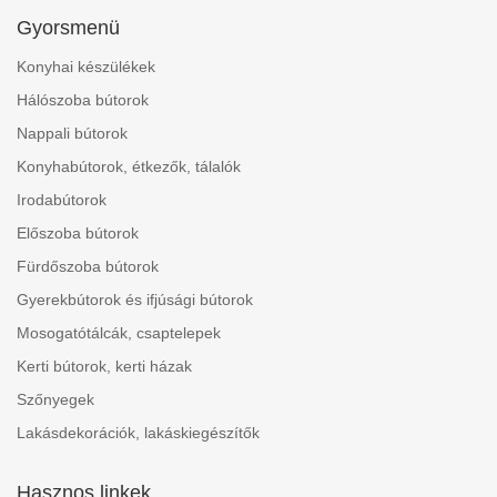
Gyorsmenü
Konyhai készülékek
Hálószoba bútorok
Nappali bútorok
Konyhabútorok, étkezők, tálalók
Irodabútorok
Előszoba bútorok
Fürdőszoba bútorok
Gyerekbútorok és ifjúsági bútorok
Mosogatótálcák, csaptelepek
Kerti bútorok, kerti házak
Szőnyegek
Lakásdekorációk, lakáskiegészítők
Hasznos linkek