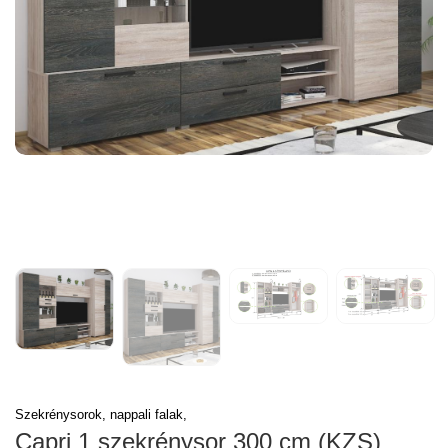
Szekrénysorok, nappali falak,
Capri 1 szekrénysor 300 cm (KZS)