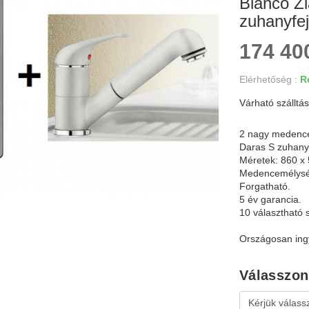
Blanco Zi
zuhanyfe
174 400
Elérhetőség :
Re
Várható szálltás
2 nagy medence 
Daras S zuhanyf
Méretek: 860 x
Medencemélysé
Forgatható.
5 év garancia.
10 választható s
Országosan ingy
Válasszon 