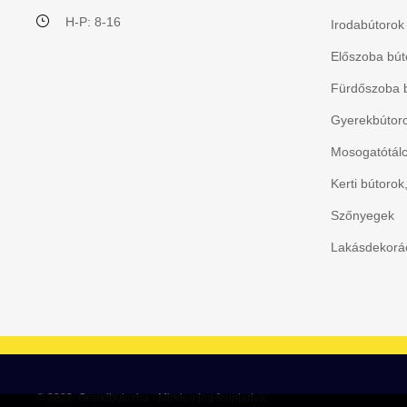
H-P: 8-16
Irodabútorok
Előszoba bút
Fürdőszoba 
Gyerekbútorok
Mosogatótálc
Kerti bútorok
Szőnyegek
Lakásdekorác
© 2022. Grandbutor.hu - Minden jog fenntartva.