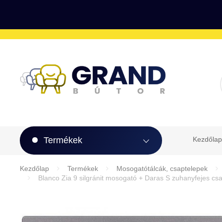
Termékek
Kezdőlap
Kezdőlap
Termékek
Mosogatótálcák, csaptelepek
Blanco Zia 9 silgránit mosogató + Daras S zuhanyfejes cs