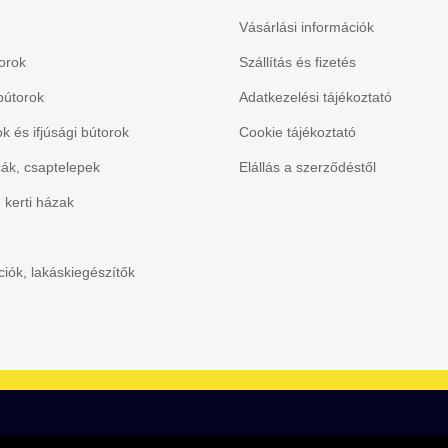
Vásárlási információk
orok
Szállítás és fizetés
bútorok
Adatkezelési tájékoztató
 és ifjúsági bútorok
Cookie tájékoztató
ák, csaptelepek
Elállás a szerződéstől
, kerti házak
iók, lakáskiegészítők