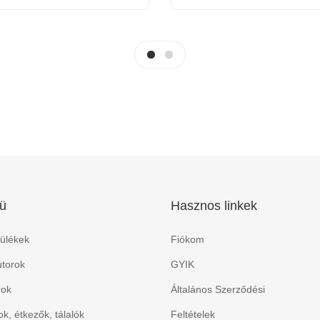
ü
Hasznos linkek
ülékek
Fiókom
torok
GYIK
rok
Általános Szerződési
k, étkezők, tálalók
Feltételek