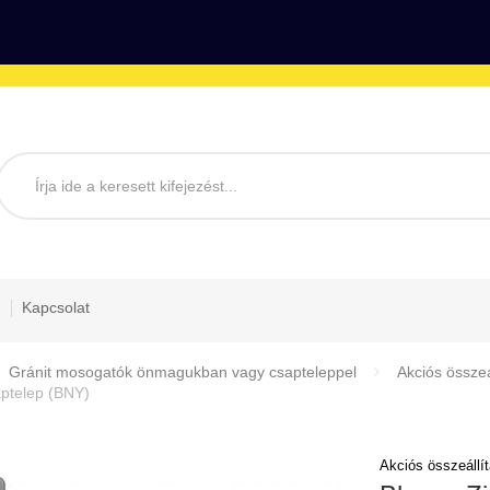
Kapcsolat
Gránit mosogatók önmagukban vagy csapteleppel
Akciós összeá
aptelep (BNY)
Akciós összeállí