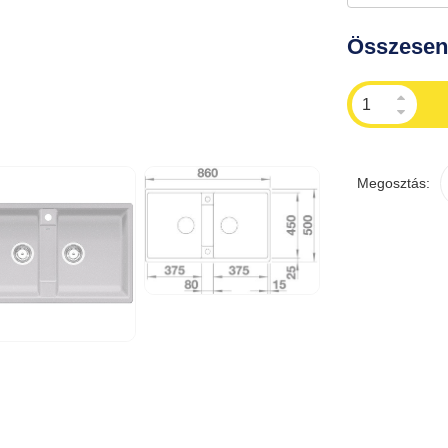
Összese
Megosztás: