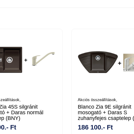
zeállítások,
Akciós összeállítások,
ia 45S silgránit
Blanco Zia 9E silgránit
ó + Daras normál
mosogató + Daras S
ep (BNY)
zuhanyfejes csaptelep
0.- Ft
186 100.- Ft