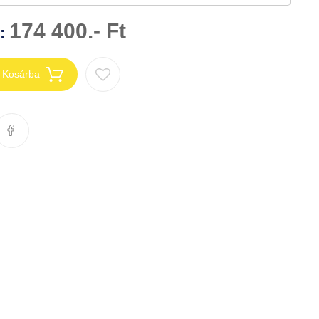
174 400.- Ft
n:
Kosárba