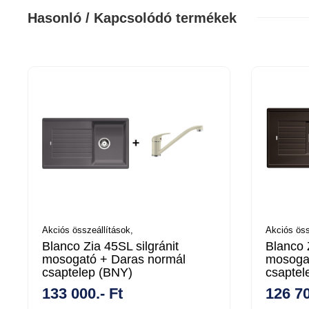
Hasonló / Kapcsolódó termékek
Akciós összeállítások,
Akciós öss
Blanco Zia 45SL silgránit
Blanco Z
mosogató + Daras normál
mosogat
csaptelep (BNY)
csaptel
133 000.- Ft
126 70