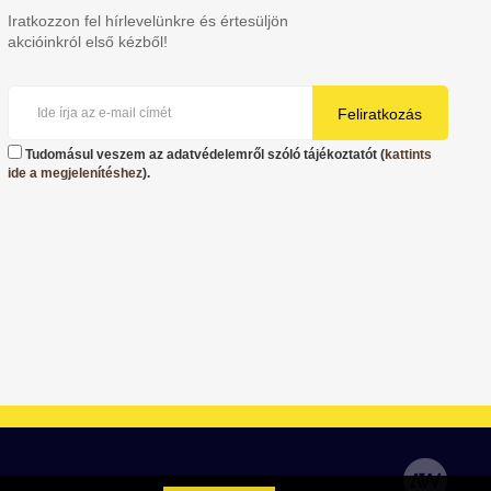
Iratkozzon fel hírlevelünkre és értesüljön
akcióinkról első kézből!
Feliratkozás
Tudomásul veszem az adatvédelemről szóló tájékoztatót (
kattints
ide a megjelenítéshez
).