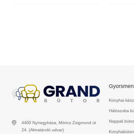
Gyorsmen
Konyhai kész
Hálószoba bú
Nappali búto
4400 Nyíregyháza, Móricz Zsigmond út
24. (Almatároló udvar)
Konyhabútoro