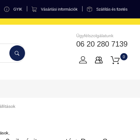
GYIK
Vásárlási információk
Szállítás és fizetés
Ügyfélszolgálatunk
06 20 280 7139
0
llítások
tások,