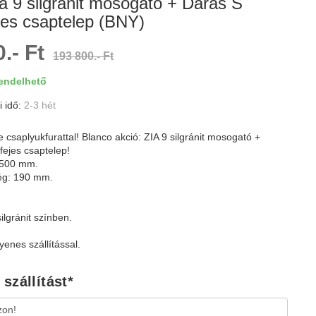
a 9 silgránit mosogató + Daras S
jes csaptelep (BNY)
.- Ft
193 800.- Ft
ndelhető
i idő:
2-3 hét
csaplyukfurattal! Blanco akció: ZIA 9 silgránit mosogató +
ejes csaptelep!
 500 mm.
g: 190 mm.
ilgránit színben.
enes szállítással.
szállítást
*