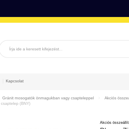
Kapcsolat
Gránit mosogatók önmagukban vagy csapteleppel
Akciós összeá
 csaptelep (BNY)
Akciós összeállí