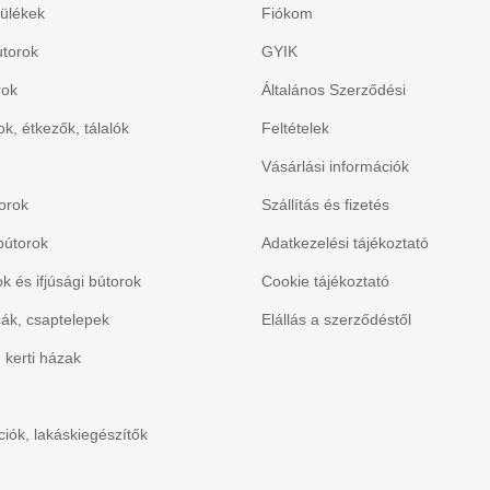
ülékek
Fiókom
torok
GYIK
rok
Általános Szerződési
k, étkezők, tálalók
Feltételek
Vásárlási információk
orok
Szállítás és fizetés
bútorok
Adatkezelési tájékoztató
 és ifjúsági bútorok
Cookie tájékoztató
ák, csaptelepek
Elállás a szerződéstől
, kerti házak
iók, lakáskiegészítők