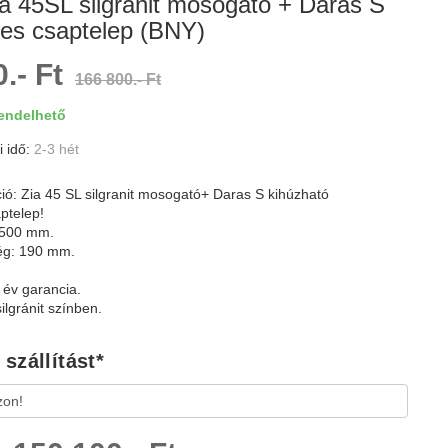
a 45SL silgránit mosogató + Daras S
jes csaptelep (BNY)
.- Ft
166 800.- Ft
ndelhető
i idő:
2-3 hét
ció: Zia 45 SL silgranit mosogató+ Daras S kihúzható
ptelep!
 500 mm.
g: 190 mm.
év garancia.
ilgránit színben.
szállítást
*