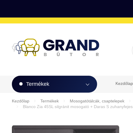
Termékek
Kezdőlap
Kezdőlap
Termékek
Mosogatótálcák, csaptelepek
Blanco Zia 45SL silgránit mosogató + Daras S zuhanyfejes