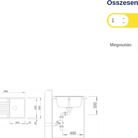
Összese
Megosztás: