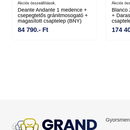
Akciós összeállítások,
Akciós öss
Deante Andante 1 medence +
Blanco 
csepegtetős gránitmosogató +
+ Daras
magasított csaptelep (BNY)
csaptel
84 790.- Ft
174 40
Gyorsmen