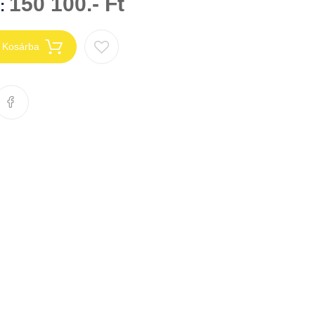
150 100.- Ft
n:
Kosárba