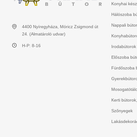
Konyhai kész
Hálószoba bú
Nappali búto
4400 Nyíregyháza, Móricz Zsigmond út
24. (Almatároló udvar)
Konyhabútoro
H-P: 8-16
Irodabútorok
Előszoba bút
Fürdőszoba 
Gyerekbútorok
Mosogatótálc
Kerti bútorok
Szőnyegek
Lakásdekorác