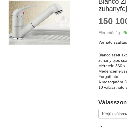
Blanco Zi
zuhanyfe
150 100
Elérhetőség :
Re
Várható szálltás
Blanco szett ak
zuhanyfejes csa
Méretek: 860 x
Medencemélysé
Forgatható.
A mosogatóra 5 
10 választható s
Válasszon 