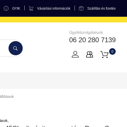
GYIK
Vásárlási információk
Szállítás és fizetés
Ügyfélszolgálatunk
06 20 280 7139
0
llítások
tások,