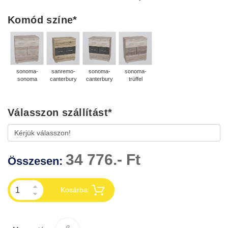
Komód színe
*
sonoma-
sanremo-
sonoma-
sonoma-
sonoma
canterbury
canterbury
trüffel
Válasszon szállítást
*
34 776.- Ft
Összesen:
Kosárba