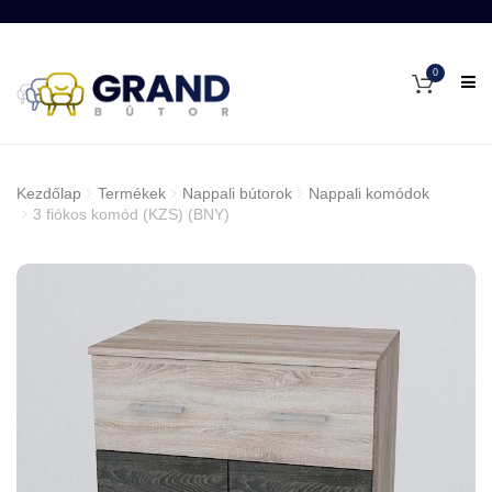
0
Kezdőlap
Termékek
Nappali bútorok
Nappali komódok
3 fiókos komód (KZS) (BNY)