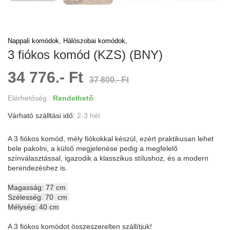
Nappali komódok,
Hálószobai komódok,
3 fiókos komód (KZS) (BNY)
34 776.- Ft
37 800.- Ft
Elérhetőség :
Rendelhető
Várható szálltási idő:
2-3 hét
A 3 fiókos komód, mély fiókokkal készül, ezért praktikusan lehet
bele pakolni, a külső megjelenése pedig a megfelelő
színválasztással, igazodik a klasszikus stílushoz, és a modern
berendezéshez is.
Magasság: 77 cm
Szélesség: 70 cm
Mélység: 40 cm
A 3 fiókos komódot összeszerelten szállítjuk!