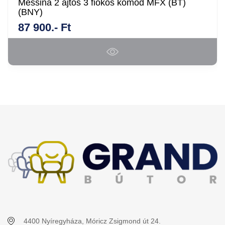
Messina 2 ajtós 3 fiókos komód MFX (BT)
(BNY)
87 900.- Ft
4400 Nyíregyháza, Móricz Zsigmond út 24.