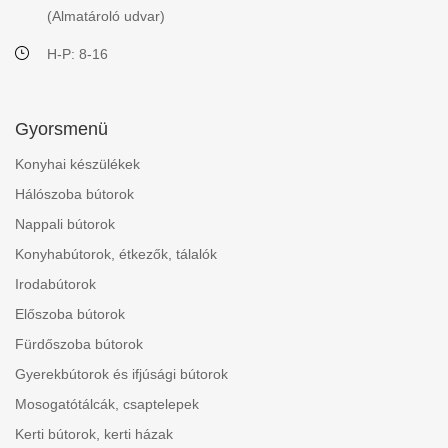
(Almatároló udvar)
H-P: 8-16
Gyorsmenü
Konyhai készülékek
Hálószoba bútorok
Nappali bútorok
Konyhabútorok, étkezők, tálalók
Irodabútorok
Előszoba bútorok
Fürdőszoba bútorok
Gyerekbútorok és ifjúsági bútorok
Mosogatótálcák, csaptelepek
Kerti bútorok, kerti házak