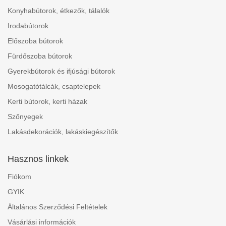
Konyhabútorok, étkezők, tálalók
Irodabútorok
Előszoba bútorok
Fürdőszoba bútorok
Gyerekbútorok és ifjúsági bútorok
Mosogatótálcák, csaptelepek
Kerti bútorok, kerti házak
Szőnyegek
Lakásdekorációk, lakáskiegészítők
Hasznos linkek
Fiókom
GYIK
Általános Szerződési Feltételek
Vásárlási információk